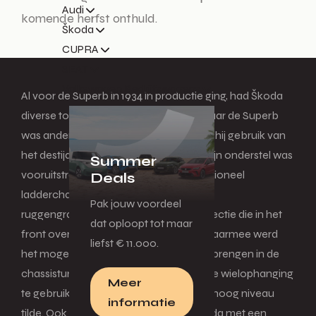
Audi
komende herfst onthuld.
Škoda
CUPRA
SEAT
Volkswagen Bedrijfswagens
Al voor de Superb in 1934 in productie ging, had Škoda
diverse topmodellen geproduceerd. Maar de Superb
was anders en innovatiever. Zo maakte hij gebruik van
het destijds nieuwe 12V-systeem. Ook zijn onderstel was
Summer
vooruitstrevend. In plaats van een traditioneel
Deals
ladderchassis beschikte hij over een
Pak jouw voordeel
ruggengraatchassis met een centrale sectie die in het
dat oploopt tot maar
front overging in twee aparte balken. Daarmee werd
liefst € 11.000.
het mogelijk om de aandrijfas onder te brengen in de
chassistunnel én om een onafhankelijke wielophanging
Meer
te gebruiken, die het comfort naar een hoog niveau
informatie
tilde. Ook was de Superb de eerste Škoda met een