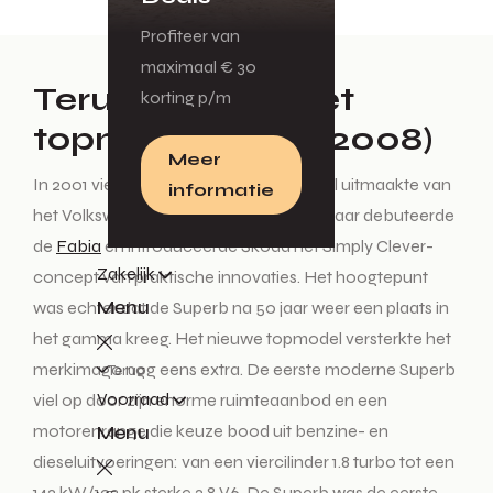
Profiteer van
maximaal € 30
Terugkeer van het
korting p/m
topmodel (2001-2008)
Meer
In 2001 vierde
Škoda dat het 10 jaar deel uitmaakte van
informatie
het Volkswagen-concern. In hetzelfde jaar debuteerde
de
Fabia
en introduceerde Škoda het Simply Clever-
Zakelijk
concept van praktische innovaties. Het hoogtepunt
Menu
was echter dat de Superb na 50 jaar weer een plaats in
het gamma kreeg. Het nieuwe topmodel versterkte het
merkimago nog eens extra. De eerste moderne Superb
Terug
Voorraad
viel op door zijn enorme ruimteaanbod en een
motorenrange die keuze bood uit benzine- en
Menu
dieseluitvoeringen: van een viercilinder 1.8 turbo tot een
142 kW/193 pk sterke 2.8 V6. De Superb was de eerste