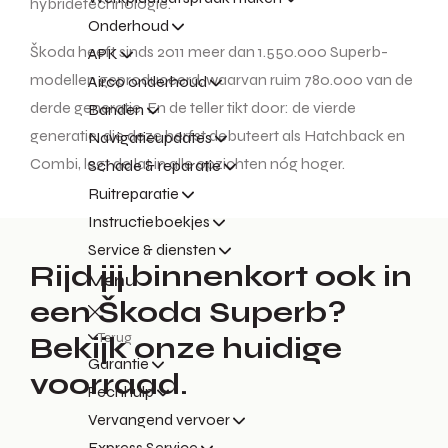
hybridetechnologie.
Onderhoud
Škoda heeft sinds 2011 meer dan 1.550.000 Superb-
APK
modellen geproduceerd, waarvan ruim 780.000 van de
Airco onderhoud
derde generatie. En de teller tikt door: de vierde
Banden
generatie, die deze herfst debuteert als Hatchback en
Navigatieupdates
Combi, legt de lat in alle opzichten nóg hoger.
Schade & reparatie
Ruitreparatie
Instructieboekjes
Service & diensten
Rijd jij binnenkort ook in
Menu
een Škoda Superb?
Terug
Bekijk onze huidige
Garantie
voorraad.
Pechhulp
Vervangend vervoer
Express Service