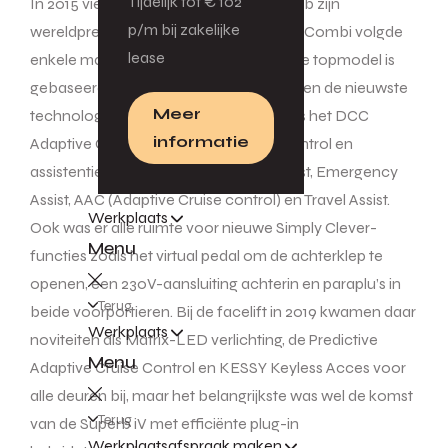
Tijdelijk tot € 102
In 2015 vierde de derde generatie Superb zijn
p/m bij zakelijke
wereldpremière in Praag. De praktische Combi volgde
lease
enkele maanden later. Omdat dit nieuwe topmodel is
gebaseerd op het MQB-platform, konden de nieuwste
Meer
technologieën worden toegepast, zoals het DCC
informatie
Adaptive Chassis, drie-zone climate control en
assistentiesystemen als Traffic jam Assist, Emergency
Assist, AAC (Adaptive Cruise control) en Travel Assist.
Werkplaats
Ook was er alle ruimte voor nieuwe Simply Clever-
Menu
functies zoals het virtual pedal om de achterklep te
openen, een 230V-aansluiting achterin en paraplu’s in
Terug
beide voorportieren. Bij de facelift in 2019 kwamen daar
Werkplaats
noviteiten als Matrix-LED verlichting, de Predictive
Menu
Adaptive Cruise Control en KESSY Keyless Acces voor
alle deuren bij, maar het belangrijkste was wel de komst
Terug
van de Superb iV met efficiënte plug-in
Werkplaatsafspraak maken