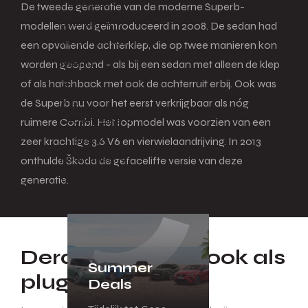
Fleetsales
De tweede generatie van de moderne Superb-
Shortlease
modellen werd geïntroduceerd in 2008. De sedan had
Mobiliteitsvormen
een opvallende achterklep, die op twee manieren kon
Menu
worden geopend - als bij een sedan met alleen de klep
of als hatchback met ook de achterruit erbij. Ook was
de Superb nu voor het eerst verkrijgbaar als nóg
Terug
Lease a Bike
ruimere Combi. Het topmodel was voorzien van een
Shuttel
zeer krachtige 3.6 V6 en vierwielaandrijving. In 2013
Poolbeheer
onthulde Škoda de gefacelifte versie van deze
De mobiliteit voor morgen
generatie.
Huurauto
Derde generatie ook als
Summer
plug-in hybride
Deals