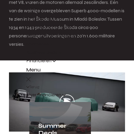
met V8, waren de motoren allemaal zescilinders. Eén
van de weinige overgebleven Superb 4000-modellen is
Terug
Financial lease
te zien in het Škoda Museum in Mladá Boleslav. Tussen
Full operational lease
1934 en 1949 produceerde Škoda circa 900
Netto operational lease
personenwagenuitvoeringen en zo’n 1.600 militaire
Shortlease
versies.
Business Deals
Financieren
Menu
Terug
Over financieren
Summer
Deals