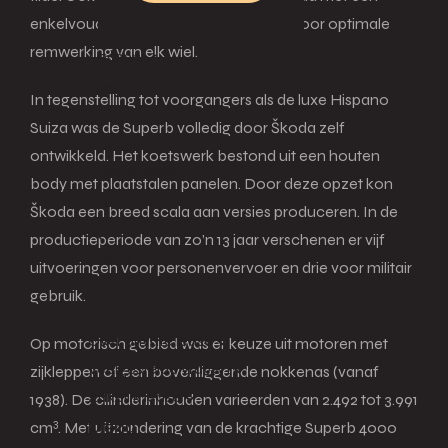
enkelvoudig hydraulisch remsysteem voor optimale
remwerking van elk wiel.
Leasen
Menu
In tegenstelling tot voorgangers als de luxe Hispano
Suiza was de Superb volledig door Škoda zelf
Terug
ontwikkeld. Het koetswerk bestond uit een houten
Private lease
body met plaatstalen panelen. Door deze opzet kon
Menu
Škoda een breed scala aan versies produceren. In de
productieperiode van zo’n 13 jaar verschenen er vijf
Terug
uitvoeringen voor personenvervoer en drie voor militair
Voorraad
gebruik.
Actieaanbod
Over private lease
Op motorisch gebied was er keuze uit motoren met
Veelgestelde vragen
zijkleppen of een bovenliggende nokkenas (vanaf
Zakelijk lease
1938). De cilinderinhouden varieerden van 2.492 tot 3.991
3
Menu
cm
.
Met uitzondering van de krachtige Superb 4000