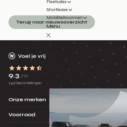
Fleetsales
Shortlease
Mobiliteitsvormen
Terug naar nieuwsoverzicht
Menu
Terug
Lease a Bike
Shuttel
Poolbeheer
De mobiliteit voor morgen
9.3
/10
Huurauto
2431 beoordelingen
Onze merken
Voorraad