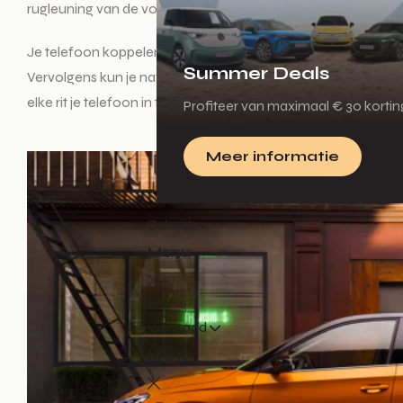
rugleuning van de voorstoelen. Draadloos opladen kun je aanv
Je telefoon koppelen met het centrale touchscreen van de a
Summer Deals
Vervolgens kun je navigeren via een navigatie-app op je tel
elke rit je telefoon in te pluggen.
Profiteer van maximaal € 30 korti
Meer informatie
Zakelijk
Menu
Terug
Voorraad
Menu