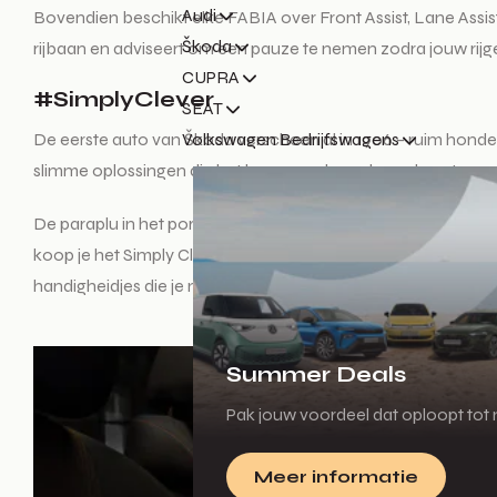
Audi
Bovendien beschikt elke FABIA over Front Assist, Lane Assis
Škoda
rijbaan en adviseert om een pauze te nemen zodra jouw rijg
CUPRA
#SimplyClever
SEAT
De eerste auto van Škoda verscheen al in 1906 – ruim honder
Volkswagen Bedrijfswagens
slimme oplossingen die het leven aan boord van de auto ge
De paraplu in het portier van de bestuurder, de parkeerkaart
koop je het Simply Clever-pakket met een prullenbakje, een
handigheidjes die je nieuwe auto opgeruimd, fris en prettig 
Summer Deals
Pak jouw voordeel dat oploopt tot m
Meer informatie