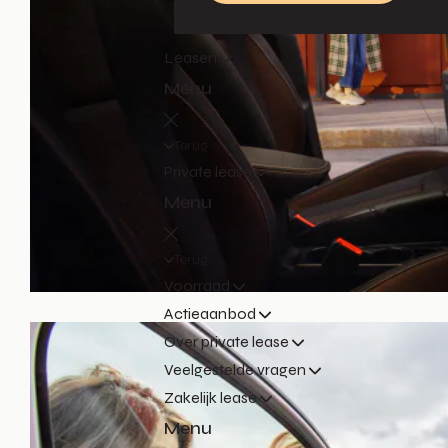
Leasen
Menu
Terug
Private lease
Menu
Terug
Voorraad
Actieaanbod
Over private lease
Veelgestelde vragen
Zakelijk lease
Menu