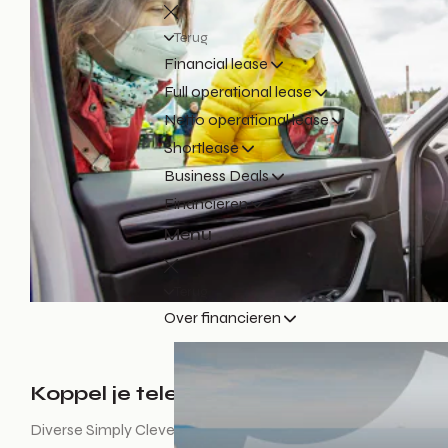
Terug
Financial lease
Full operational lease
Netto operational lease
Shortlease
Business Deals
Financieren
Menu
Terug
Over financieren
Koppel je telefoon
Diverse Simply Clever-oplossingen hebben te maken met tel