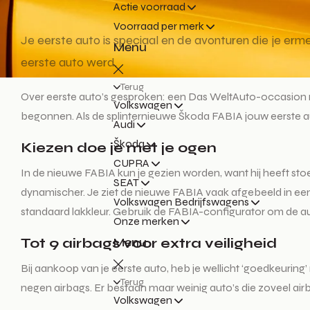
Actie voorraad
Voorraad per merk
Je eerste auto is speciaal en de avonturen die je erme
Menu
eerste auto werd.
Terug
Over eerste auto’s gesproken: een Das WeltAuto-occasion 
Volkswagen
begonnen. Als de splinternieuwe Škoda FABIA jouw eerste aut
Audi
Škoda
Kiezen doe je met je ogen
CUPRA
In de nieuwe FABIA kun je gezien worden, want hij heeft sto
SEAT
dynamischer. Je ziet de nieuwe FABIA vaak afgebeeld in een h
Volkswagen Bedrijfswagens
standaard lakkleur. Gebruik de FABIA-configurator om de aut
Onze merken
Tot 9 airbags voor extra veiligheid
Menu
Bij aankoop van je eerste auto, heb je wellicht ‘goedkeuring’
Terug
negen airbags. Er bestaan maar weinig auto’s die zoveel ai
Volkswagen