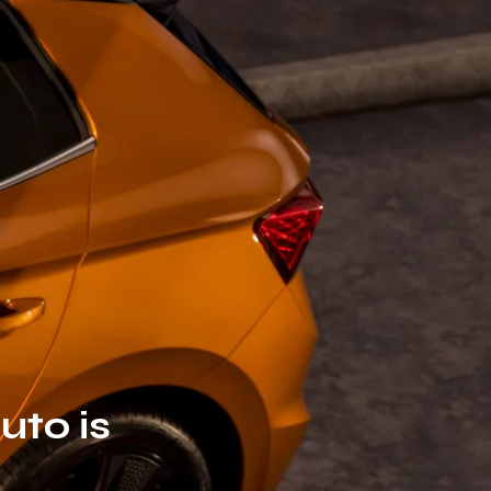
uto is