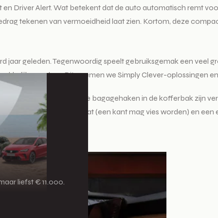
t en Driver Alert. Wat betekent dat de auto automatisch remt voo
edrag tekenen van vermoeidheid laat zien. Kortom, deze compact
d jaar geleden. Tegenwoordig speelt gebruiksgemak een veel grot
makkelijker maken. Dit noemen we Simply Clever-oplossingen en
houder bij de voorruit en de bagagehaken in de kofferbak zijn ver
 dubbelzijdige kofferbakmat (een kant mag vies worden) en een 
houden.
aar liefst € 11.000.