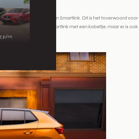
inken op de optielijst.
uto, doe je met behulp van Smartlink. Dit is het toverwoord voo
efoon. Standaard werkt Smartlink met een kabeltje, maar er is ook
ng p/m