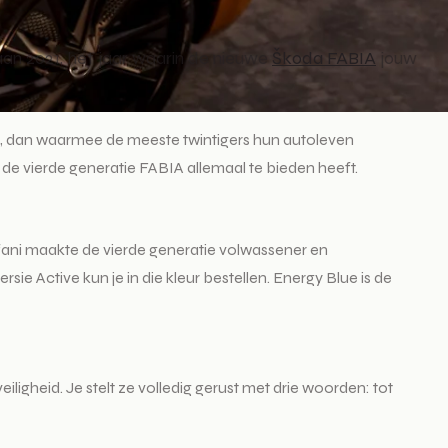
 aan 2021, het jaar waarin de nieuwe
Škoda FABIA
jouw
, dan waarmee de meeste twintigers hun autoleven
de vierde generatie FABIA allemaal te bieden heeft.
efani maakte de vierde generatie volwassener en
ie Active kun je in die kleur bestellen. Energy Blue is de
iligheid. Je stelt ze volledig gerust met drie woorden: tot