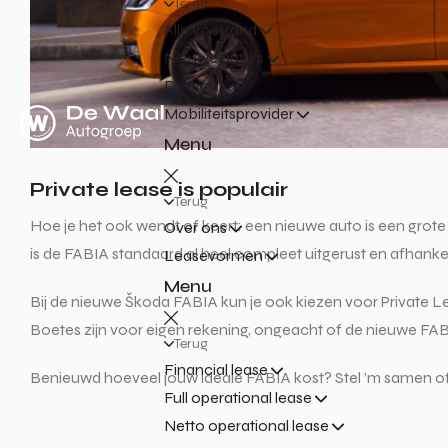
Terug
Alle voorraad
Nieuwe auto's
Demo's
Mobiliteitsprovider
Menu
Private lease is populair
Terug
Hoe je het ook wendt of keert: een nieuwe auto is een grote in
Over ons
is de FABIA standaard al heel compleet uitgerust en afhankel
Leasevormen
Menu
Bij de nieuwe Škoda FABIA kun je ook kiezen voor Private 
Boetes zijn voor eigen rekening, ongeacht of de nieuwe FABI
Terug
Financial lease
Benieuwd hoeveel jouw ideale FABIA kost? Stel ’m samen of
Full operational lease
Netto operational lease