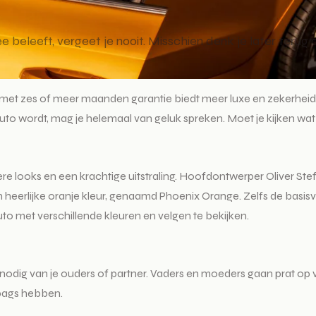
e beleeft, vergeet je nooit. Misschien denk je later terug
met zes of meer maanden garantie biedt meer luxe en zekerheid
o wordt, mag je helemaal van geluk spreken. Moet je kijken wat 
ere looks en een krachtige uitstraling. Hoofdontwerper Oliver St
eerlijke oranje kleur, genaamd Phoenix Orange. Zelfs de basisvers
o met verschillende kleuren en velgen te bekijken.
 nodig van je ouders of partner. Vaders en moeders gaan prat op ve
rbags hebben.