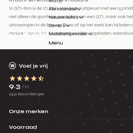
Terug
In GTI-trim is de ID. Polo standaard uitgerust met een 52 kW
Alle voorraad
niet alleen de sportieve prestaties van een GTI, maar ook het 
Nieuwe auto's
uitvoeringen in de line-up. Thuis of op het werk kan hij lad
Demo's
minuten van 10 tot 80 procent worden opgeladen, waardoor o
Mobiliteitsprovider
Menu
Terug
Over ons
Leasevormen
9.3
Menu
/10
2432 beoordelingen
Terug
Financial lease
Onze merken
Full operational lease
Netto operational lease
Voorraad