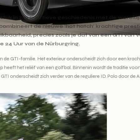
 in zijn sportieve geschiedenis met de wereldpri
combineert de nieuwe ‘hot hatch’ krachtige pre
ikbaarheid, precies zoals je dat van een GTI van
de 24 Uur van de Nürburgring.
n de GTI-familie. Het exterieur onderscheidt zich door een krachti
heeft het reliëf van een golfbal. Binnenin wordt de traditie voo
. De GTI onderscheidt zich verder van de reguliere ID. Polo door d