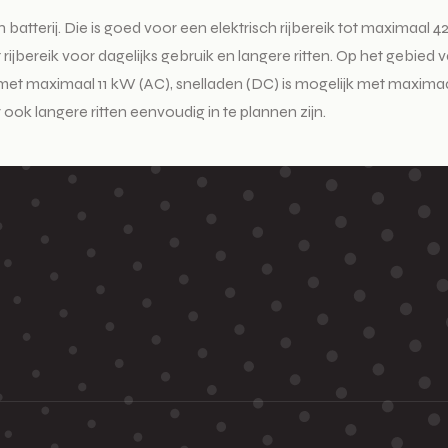
h batterij. Die is goed voor een elektrisch rijbereik tot maximaa
rijbereik voor dagelijks gebruik en langere ritten. Op het gebied v
en met maximaal 11 kW (AC), snelladen (DC) is mogelijk met maxim
ok langere ritten eenvoudig in te plannen zijn.