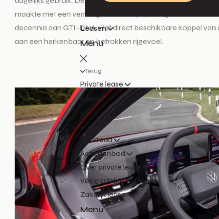
dagelijks gebruik. De ID. Polo GTI bewijst dat elektrisch rij
maakte met een vermogen van 120 pk, brengt de ID. Polo het 
decennia aan GTI-DNA. Het direct beschikbare koppel van de 
Leasen
aan een herkenbaar en betrokken rijgevoel.
Menu
Terug
Private lease
Menu
Terug
Voorraad
Actieaanbod
Over private lease
Veelgestelde vragen
Zakelijk lease
Menu