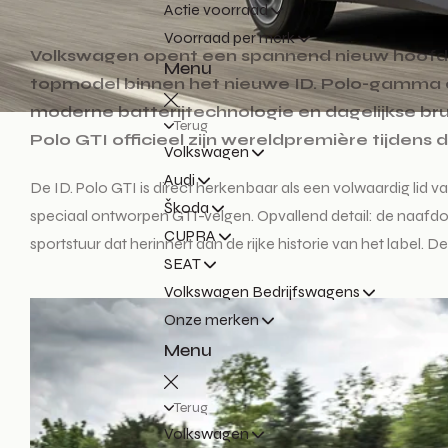
Actie voorraad
Voorraad per merk
Volkswagen opent een spannend nieuw hoofdstuk
Menu
topmodel binnen het nieuwe ID. Polo-gamma 
moderne batterijtechnologie en dagelijkse bru
Terug
Polo GTI officieel zijn wereldpremière tijdens 
Volkswagen
Audi
De ID. Polo GTI is direct herkenbaar als een volwaardig lid va
Škoda
speciaal ontworpen GTI-velgen. Opvallend detail: de naafdop 
CUPRA
sportstuur dat herinnert aan de rijke historie van het label
SEAT
Volkswagen Bedrijfswagens
Onze merken
Menu
Terug
Volkswagen