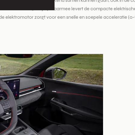
den en sportief rijplezier uitstekend samen kunnen gaan, ook in de
nu tot 166 kW (226 pk). Daarmee levert de compacte elektrische h
elektromotor zorgt voor een snelle en soepele acceleratie (0-100