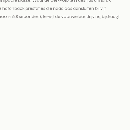
 compacte klasse. Waar de oer-Polo GTI destijds al indruk
atchback prestaties die naadloos aansluiten bij vijf
 in 6,8 seconden), terwijl de voorwielaandrijving bijdraagt