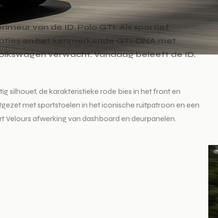
meur van de ID. Polo GTI. Als sportief
staties en het kenmerkende GTI-DNA met
 Volkswagen verwacht. Vandaag beleeft de ID.
g silhouet, de karakteristieke rode bies in het front en
rtgezet met sportstoelen in het iconische ruitpatroon en een
e Art Velours afwerking van dashboard en deurpanelen.