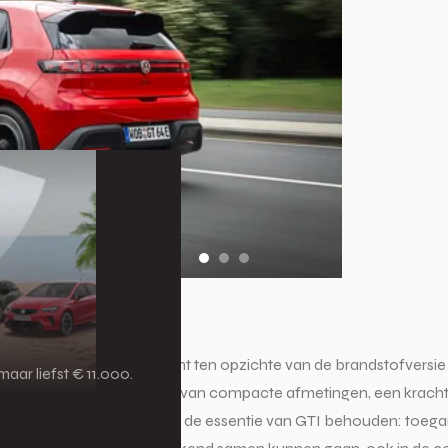
TI
n verbetering van 50 procent ten opzichte van de brandstofversie –
aar liefst € 11.000.
voorganger. De combinatie van compacte afmetingen, een kracht
k van vandaag. Daarmee blijft de essentie van GTI behouden: toega