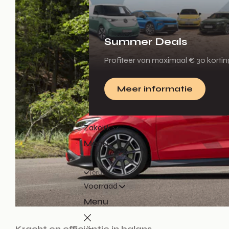
Summer Deals
Profiteer van maximaal € 30 korti
Meer informatie
Zakelijk
Menu
Terug
Voorraad
Menu
Kracht en efficiëntie in balans