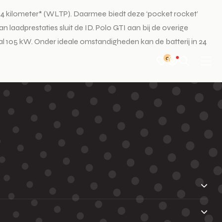
l 424 kilometer* (WLTP). Daarmee biedt deze ‘pocket rocket’
an laadprestaties sluit de ID. Polo GTI aan bij de overige
aal 105 kW. Onder ideale omstandigheden kan de batterij in 24
0