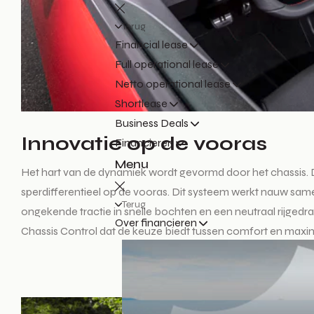
Terug
Financial lease
Full operational lease
Netto operational lease
Shortlease
Business Deals
Innovatie op de vooras
Financieren
Menu
Het hart van de dynamiek wordt gevormd door het chassis. De 
sperdifferentieel op de vooras. Dit systeem werkt nauw same
Terug
ongekende tractie in snelle bochten en een neutraal rijgedra
Over financieren
Chassis Control dat de keuze biedt tussen comfort en maxima