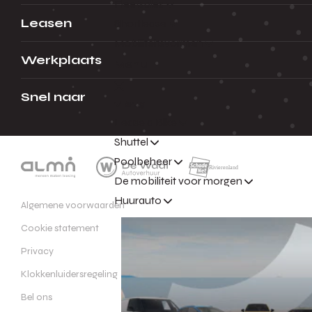
Fleetsales
Leasen
Shortlease
Mobiliteitsvormen
Werkplaats
Menu
Snel naar
Terug
Lease a Bike
Shuttel
Poolbeheer
De mobiliteit voor morgen
Huurauto
Algemene voorwaarden
Cookie statement
Privacy
Klokkenluidersregeling
Bel ons