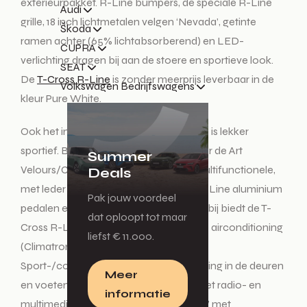
exterieurpakket. R-Line bumpers, de speciale R-Line
Audi
grille, 18 inch lichtmetalen velgen ‘Nevada’, getinte
Škoda
ramen achter (65% lichtabsorberend) en LED-
CUPRA
verlichting dragen bij aan de stoere en sportieve look.
SEAT
De
T-Cross R-Line
is zonder meerprijs leverbaar in de
Volkswagen Bedrijfswagens
kleur Pure White.
Ook het interieur van de T-Cross R-Line is lekker
sportief. Blikvangers zijn hier onder meer de Art
Summer
Velours/Carbon Flag-bekleding, het multifunctionele,
Deals
met leder beklede R-Line sportstuur, R-Line aluminium
Pak jouw voordeel
pedalen en een zwarte dakhemel. Daarbij biedt de T-
dat oploopt tot maar
Cross R-Line de luxe van automatische airconditioning
liefst € 11.000.
(Climatronic), in hoogte verstelbare
Sport-/comfortstoelen en sfeerverlichting in de deuren
Meer
en voetenruimte. Tevens standaard is het radio- en
informatie
multimediasysteem ‘Ready to Discover’ met