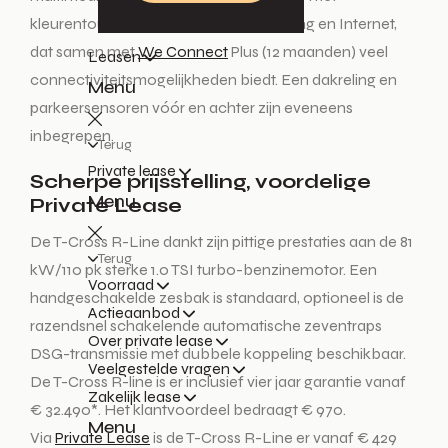
kleurentouchscreen (16,5 cm), Streaming en Internet,
dat samen met
We Connect
Plus (12 maanden) veel
Leasen
connectiviteitsmogelijkheden biedt. Een dakreling en
Menu
parkeersensoren vóór en achter zijn eveneens
inbegrepen.
Terug
Private lease
Scherpe prijsstelling, voordelige
Menu
Private Lease
De T-Cross R-Line dankt zijn pittige prestaties aan de 81
Terug
kW/110 pk sterke 1.0 TSI turbo-benzinemotor. Een
Voorraad
handgeschakelde zesbak is standaard, optioneel is de
Actieaanbod
razendsnel schakelende automatische zeventraps
Over private lease
DSG-transmissie met dubbele koppeling beschikbaar.
Veelgestelde vragen
De T-Cross R-line is er inclusief vier jaar garantie vanaf
Zakelijk lease
€ 32.490*. Het klantvoordeel bedraagt € 970.
Menu
Via
Private Lease
is de T-Cross R-Line er vanaf € 429