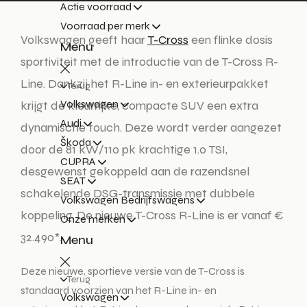
Actie voorraad
Voorraad per merk
Volkswagen geeft haar
T-Cross
een flinke dosis
Menu
sportiviteit met de introductie van de T-Cross R-
Line. Dankzij het R-Line in- en exterieurpakket
Terug
Volkswagen
krijgt de kleurrijke, compacte SUV een extra
Audi
dynamische touch. Deze wordt verder aangezet
Škoda
door de 81 kW/110 pk krachtige 1.0 TSI,
CUPRA
desgewenst gekoppeld aan de razendsnel
SEAT
schakelende DSG-transmissie met dubbele
Volkswagen Bedrijfswagens
koppeling. De nieuwe T-Cross R-Line is er vanaf €
Onze merken
32.490*.
Menu
Deze nieuwe, sportieve versie van de T-Cross is
Terug
standaard voorzien van het R-Line in- en
Volkswagen