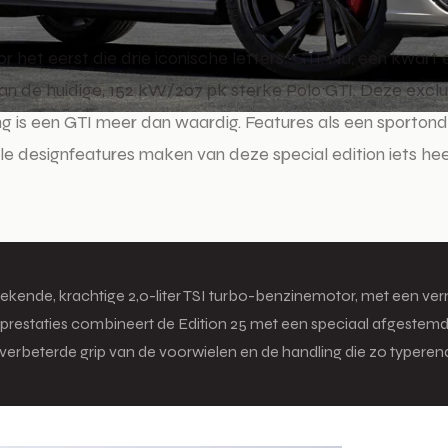
or het eerst die drie iconische letters: GTI. Nu, een kwa
 van de huidige, 152 kW/207 pk sterke Polo GTI. Deze exclu
sting is een GTI meer dan waardig. Features als een sporton
le designfeatures maken van deze special edition iets hee
e bekende, krachtige 2,0-liter TSI turbo-benzinemotor, met een 
e prestaties combineert de Edition 25 met een speciaal afgestemd
 verbeterde grip van de voorwielen en de handling die zo typere