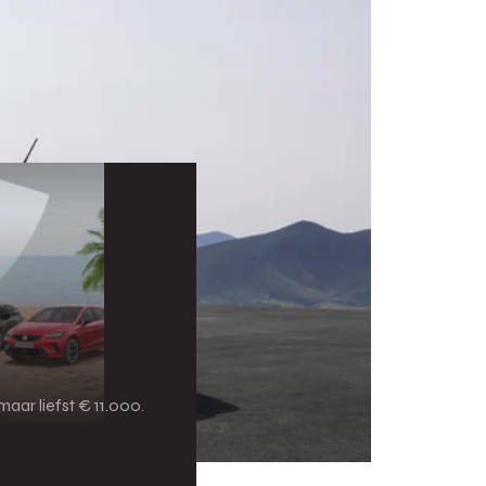
aar liefst € 11.000.