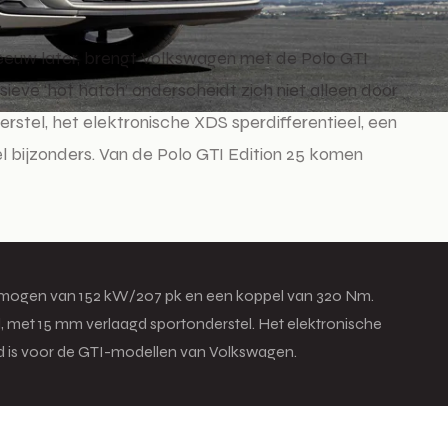
rt eeuw later, brengt Volkswagen met de Polo GTI
sieve ‘hot hatch’ onderscheidt zich niet alleen door
derstel, het elektronische XDS sperdifferentieel, een
l bijzonders. Van de Polo GTI Edition 25 komen
vermogen van 152 kW/207 pk en een koppel van 320 Nm.
, met 15 mm verlaagd sportonderstel. Het elektronische
nd is voor de GTI-modellen van Volkswagen.