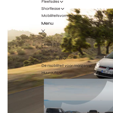
Fleetsales
Shortlease
Mobiliteitsvormen
Menu
Terug
Lease a Bike
Shuttel
Poolbeheer
De mobiliteit voor morgen
Huurauto