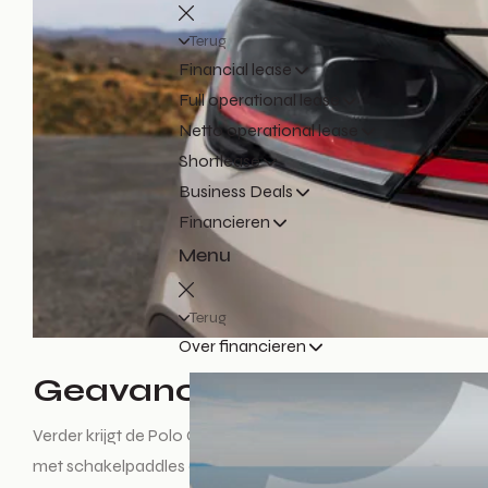
Terug
Financial lease
Full operational lease
Netto operational lease
Shortlease
Business Deals
Financieren
Menu
Terug
Over financieren
Geavanceerde technolog
Verder krijgt de Polo GTI Edition 25 standaard onder meer 
met schakelpaddles en het ‘25’ embleem plus tal van rijassi