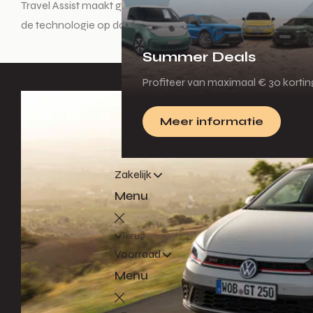
Travel Assist maakt gedeeltelijk autonoom rijden mogelijk. T
de technologie op data van onder andere de Adaptive Cruise
Summer Deals
Profiteer van maximaal € 30 korti
Meer informatie
Zakelijk
Menu
Terug
Voorraad
Menu