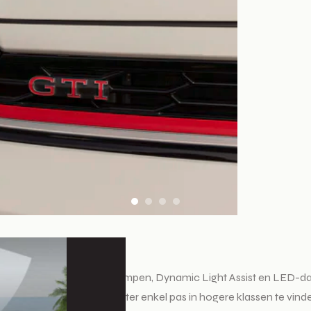
ie
IQ.LIGHT LED-matrix koplampen, Dynamic Light Assist en LED-dagr
stentiesystemen die normaliter enkel pas in hogere klassen te vin