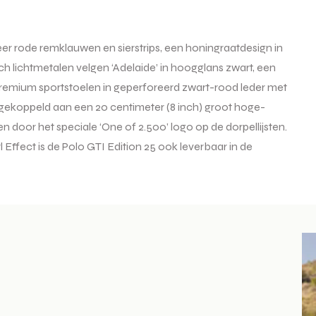
eer rode remklauwen en sierstrips, een honingraatdesign in
nch lichtmetalen velgen ‘Adelaide’ in hoogglans zwart, een
n premium sportstoelen in geperforeerd zwart-rood leder met
 gekoppeld aan een 20 centimeter (8 inch) groot hoge-
 door het speciale ‘One of 2.500’ logo op de dorpellijsten.
ffect is de Polo GTI Edition 25 ook leverbaar in de