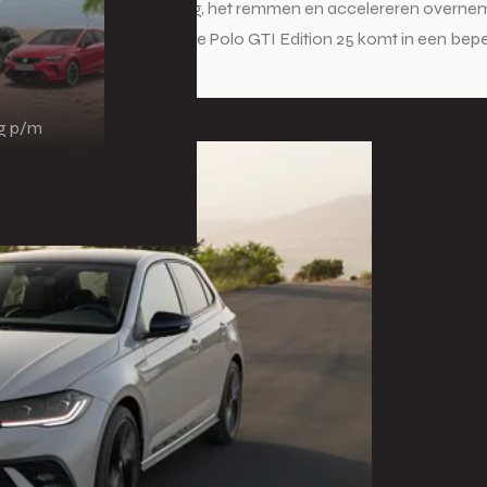
ravel Assist kan de besturing, het remmen en accelereren overnem
 Control en Lane Assist. De Polo GTI Edition 25 komt in een bep
ng p/m