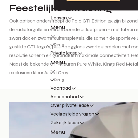
Feestelijke uitrusting
Leasen
Ook optisch onderstreept de Polo GTI Edition 25 zijn bijzon
Menu
de radiatorgrille en verchroomde uitlaatpijpen – met tal van 
zwart dak en zwarte buitenspiegels, die samen de sportieve 
Terug
gestikte GTI-logo’s, plus hoogglans zwarte sierdelen met r
Private lease
resolutie scherm en garandeert maximale connectiviteit. Het 
Menu
Naast de bekende GTI-kleuren Pure White, Kings Red Metallic
exclusieve kleur Ascot Grey.
Terug
Voorraad
Actieaanbod
Over private lease
Veelgestelde vragen
Zakelijk lease
Menu