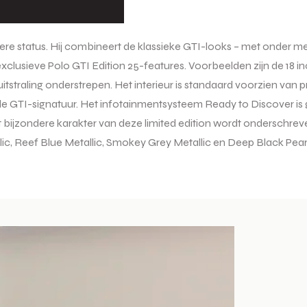
dere status. Hij combineert de klassieke GTI-looks – met onder m
exclusieve Polo GTI Edition 25-features. Voorbeelden zijn de 18 i
uitstraling onderstrepen. Het interieur is standaard voorzien va
ode GTI-signatuur. Het infotainmentsysteem Ready to Discover is
bijzondere karakter van deze limited edition wordt onderschreven
, Reef Blue Metallic, Smokey Grey Metallic en Deep Black Pearl E