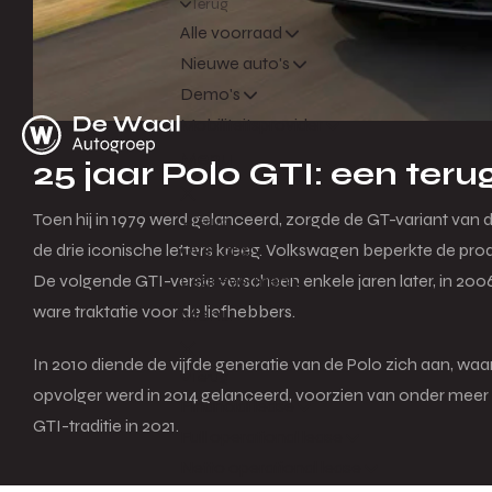
Terug
Alle voorraad
Nieuwe auto's
Demo's
Mobiliteitsprovider
Menu
25 jaar Polo GTI: een teru
Toen hij in 1979 werd gelanceerd, zorgde de GT-variant van d
Terug
de drie iconische letters kreeg. Volkswagen beperkte de pro
Over ons
De volgende GTI-versie verscheen enkele jaren later, in 200
Leasevormen
ware traktatie voor de liefhebbers.
Menu
In 2010 diende de vijfde generatie van de Polo zich aan, waa
Terug
opvolger werd in 2014 gelanceerd, voorzien van onder meer 
Financial lease
GTI-traditie in 2021.
Full operational lease
Netto operational lease