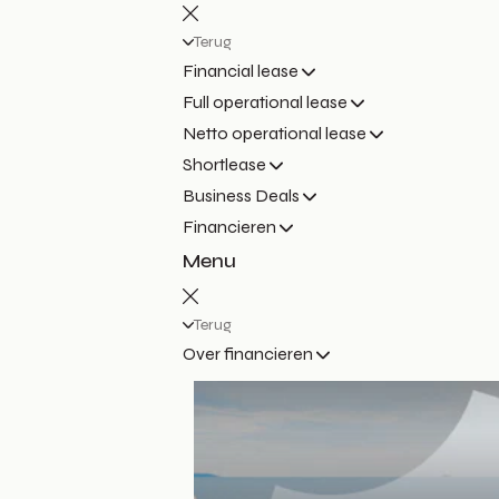
Terug
Financial lease
Full operational lease
Netto operational lease
Shortlease
Business Deals
Financieren
Menu
Terug
Over financieren