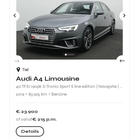
Tiel
Audi A4 Limousine
40 TFSI 190pk S-Tronic Sport S line edition | Navigatie | Keyless entry | LED | Cruise | Leder-/Alcantara
2019
83.925 km
Benzine
€ 23.900
of vanaf
€ 215
p.m.
Details