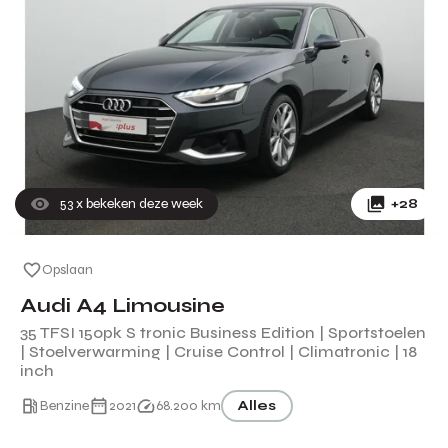
53
x bekeken deze week
+28
Opslaan
Audi A4 Limousine
35 TFSI 150pk S tronic Business Edition | Sportstoelen
| Stoelverwarming | Cruise Control | Climatronic | 18
inch
Benzine
2021
68.200 km
Alles