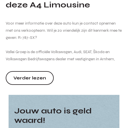
deze A4 Limousine
Voor meer informatie over deze auto kun je contact opnemen
met ons verkoopteam. Wil je zo vriendelijk zijn dit kenmerk mee te
geven: R-787-SX?
Vallei Groep is de officiële Volkswagen, Audi, SEAT, Škoda en
Volkswagen Bedrijfswagens dealer met vestigingen in Arnhem,
Duiven, Nijmegen, Velp, Veenendaal en Ede. De geadverteerde
verkoopprijs is inclusief kosten rijklaar maken. Informeer bij onze
Verder lezen
verkoopadviseurs naar de optionele Vallei Groep afleverpakketten.
<...
Jouw auto is geld
waard!