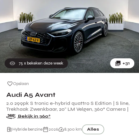
75
x bekeken deze week
+31
Opslaan
Audi A5 Avant
2.0 299pk S tronic e-hybrid quattro S Edition | S line,
Trekhaak Zwenkbaar, 20" LM Velgen, 360° Camera |
Bekijk in 360°
Hybride benzine
2026
8.300 km
Alles