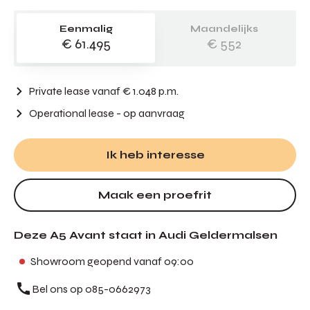
Eenmalig
Maandelijks
€ 61.495
€ 552
Private lease vanaf € 1.048 p.m.
Operational lease
- op aanvraag
Ik heb interesse
Maak een proefrit
Deze A5 Avant staat in Audi Geldermalsen
Showroom geopend vanaf 09:00
Bel ons op 085-0662973