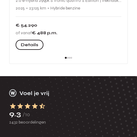
2.0 e-hybrid 299pk S tronic quattro S Edition | Trekhaak Zwenkbaar, S Line, Park Assist, Optiekpakket zwart |
2025
23.125 km
Hybride benzine
€ 54.290
of vanaf
€ 488
p.m.
Details
9.3
/10
2432 beoordelingen