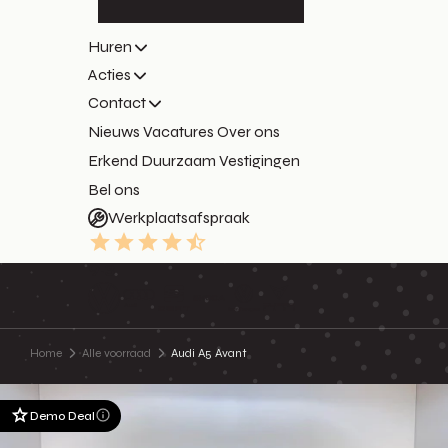
Huren
Acties
Contact
Nieuws
Vacatures
Over ons
Erkend Duurzaam
Vestigingen
Bel ons
Werkplaatsafspraak
9.3
Home
Alle voorraad
Audi A5 Avant
Demo Deal