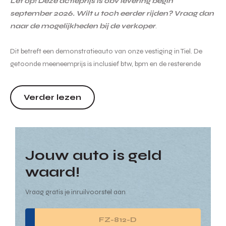
Let op! Deze actieprijs is obv levering begin
september 2026. Wilt u toch eerder rijden? Vraag dan
naar de mogelijkheden bij de verkoper
.
Dit betreft een demonstratieauto van onze vestiging in Tiel. De
getoonde meeneemprijs is inclusief btw, bpm en de resterende
fabrieksgarantie. In deze auto wordt dagelijks gereden waardoor
de vermelde kilometerstand in de advertentie kan afwijken t.o.v. de
Verder lezen
actuele kilometerstand. Voor meer informatie, bezichtiging of
proefrit met...
Jouw auto is geld
waard!
Vraag gratis je inruilvoorstel aan