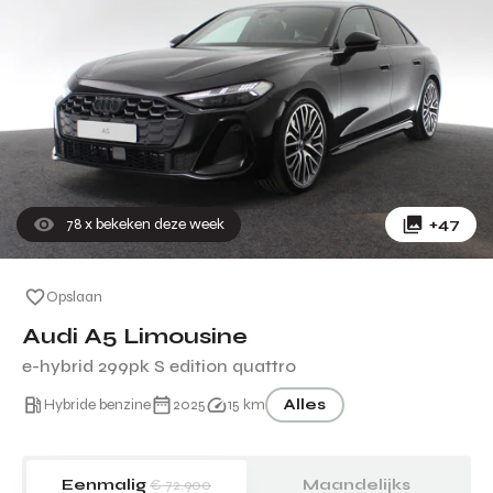
78
x bekeken deze week
+47
Opslaan
Audi A5 Limousine
e-hybrid 299pk S edition quattro
Hybride benzine
2025
15 km
Alles
Eenmalig
€ 72.900
Maandelijks