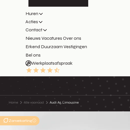
Huren
Acties
Contact
Nieuws
Vacatures
Over ons
Erkend Duurzaam
Vestigingen
Bel ons
Werkplaatsafspraak
9.3
Home
Alle voorraad
Audi A5 Limousine
Zomerkorting