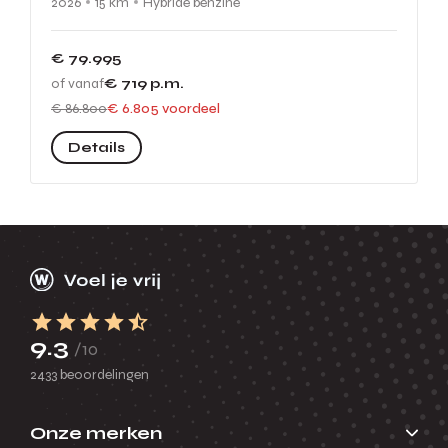
2026
15 km
Hybride benzine
€ 79.995
of vanaf
€ 719
p.m.
€ 86.800
€ 6.805 voordeel
Details
9.3
/10
2433 beoordelingen
Onze merken