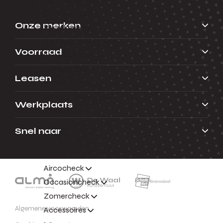
Connect apps
Onze merken
Verzekeringen
De Onderdelendienst
Voorraad
ServicePlus
Autoverhuur
Leasen
Family Card
Rijhulpsystemen
Werkplaats
Checks
Menu
Snel naar
Terug
Aircocheck
Occasioncheck
Zomercheck
Algemene voorwaarden
Accessoires