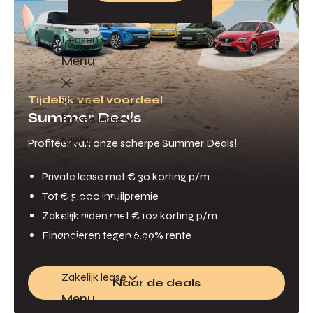
Leasen
Menu
Tijdelijk veel voordeel
Terug
Summer Deals
Private lease
Menu
Profiteer van onze scherpe Summer Deals!
Private lease met € 30 korting p/m
Terug
Tot € 5.000 inruilpremie
Voorraad
Zakelijk rijden met € 102 korting p/m
Actieaanbod
Financieren tegen 6,99% rente
Over private lease
Veelgestelde vragen
Zakelijk lease
Naar de deals
Menu