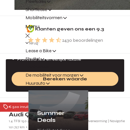
Fleetsales
Shortlease
Mobiliteitsvormen
Gratis inruilvoorstel
Menu
Klanten geven ons een
9.3
Jouw auto is geld waard!
2430
beoordelingen
Direct een inruilvoorstel
Terug
Lease a Bike
Altijd de beste prijs
Shuttel
Professionele en eerlijke taxatie
Poolbeheer
De mobiliteit voor morgen
Bereken waarde
Huurauto
Ede
€ 500 inruilpremie
Summer
Audi Q2
Deals
1.4 TFSI 150 pk S-tronic CoD Ambition | Leder | Stoelverwarming | Navigatie
101.727 km
2018
SG260Z