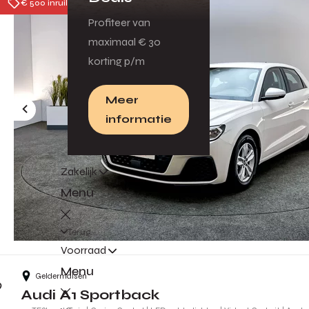
€ 500 inruilpremie
Profiteer van
maximaal € 30
korting p/m
Meer
informatie
Zakelijk
Menu
Terug
Voorraad
Menu
Geldermalsen
Audi A1 Sportback