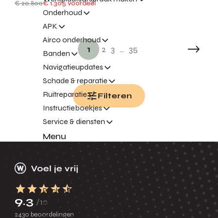
€ 20.800
€ 1.305 voordeel
Onderhoud
APK
Airco onderhoud
1
2
3
...
35
Banden
Navigatieupdates
Schade & reparatie
Ruitreparatie
Filteren
Instructieboekjes
Service & diensten
Menu
Terug
Garantie
Pechhulp
9.3
/10
Vervangend vervoer
2430 beoordelingen
Express Service