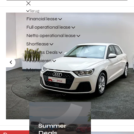
Terug
Financial lease
Full operational lease
Netto operational lease
Shortlease
Business Deals
Financieren
Menu
Terug
Over financieren
Summer
Deals