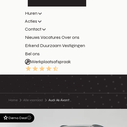
Huren
Acties
Contact
Nieuws
Vacatures
Over ons
Erkend Duurzaam
Vestigingen
Bel ons
Werkplaatsafspraak
9.3
Home
Alle voorraad
Audi A6 Avant
Demo Deal