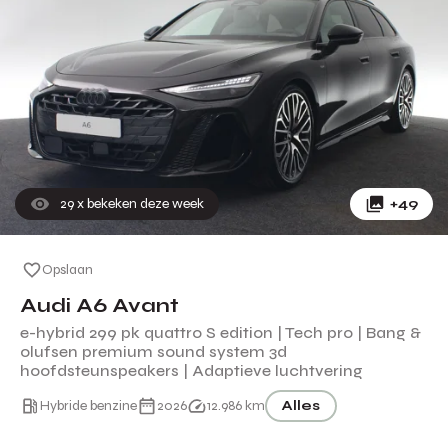
29
x bekeken deze week
+49
Opslaan
Audi A6 Avant
e-hybrid 299 pk quattro S edition | Tech pro | Bang &
olufsen premium sound system 3d
hoofdsteunspeakers | Adaptieve luchtvering
Hybride benzine
2026
12.986 km
Alles