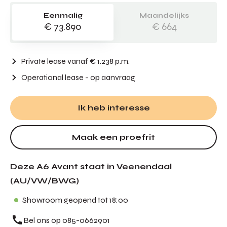
Eenmalig
Maandelijks
€ 73.890
€ 664
Private lease vanaf € 1.238 p.m.
Operational lease
- op aanvraag
Ik heb interesse
Maak een proefrit
Deze A6 Avant staat in Veenendaal
(AU/VW/BWG)
Showroom geopend tot 18:00
Bel ons op 085-0662901