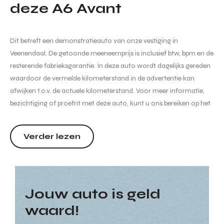
deze A6 Avant
Dit betreft een demonstratieauto van onze vestiging in
Veenendaal. De getoonde meeneemprijs is inclusief btw, bpm en de
resterende fabrieksgarantie. In deze auto wordt dagelijks gereden
waardoor de vermelde kilometerstand in de advertentie kan
afwijken t.o.v. de actuele kilometerstand. Voor meer informatie,
bezichtiging of proefrit met deze auto, kunt u ons bereiken op het
volgende nummer: 0318-509999 of stuurt u een e-mail naar
verkoop@dewaalautogroep.nl. Wij informeren u hier graag over....
Verder lezen
Jouw auto is geld
waard!