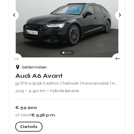
Geldermalsen
Audi A6 Avant
55 TFSI e 367pk S edition | Trekhaak | Panoramadak | Head-Up Display | Adaptief onderstel | 360 camera | Matrix LED | Geheugenstoel
2025
31.350 km
Hybride benzine
€ 59.900
of vanaf
€ 538
p.m.
Details