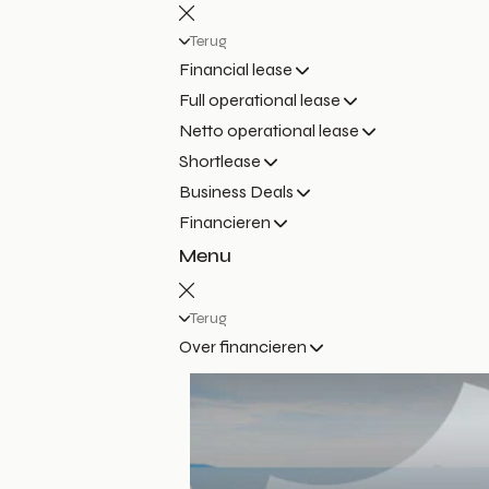
Terug
Financial lease
Full operational lease
Netto operational lease
Shortlease
Business Deals
Financieren
Menu
Terug
Over financieren