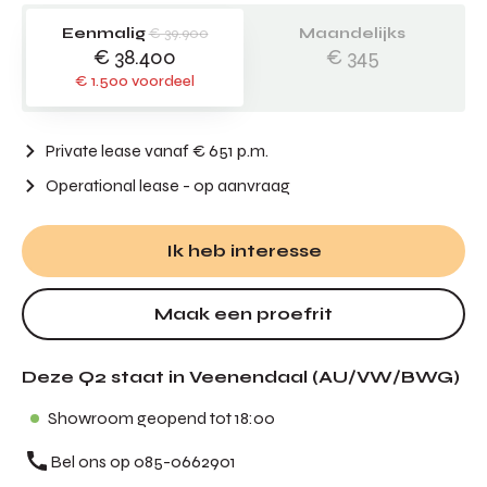
Eenmalig
€ 39.900
Maandelijks
€ 38.400
€ 345
€ 1.500 voordeel
Private lease vanaf € 651 p.m.
Operational lease
- op aanvraag
Ik heb interesse
Maak een proefrit
Deze Q2 staat in Veenendaal (AU/VW/BWG)
Showroom geopend tot 18:00
Bel ons op 085-0662901