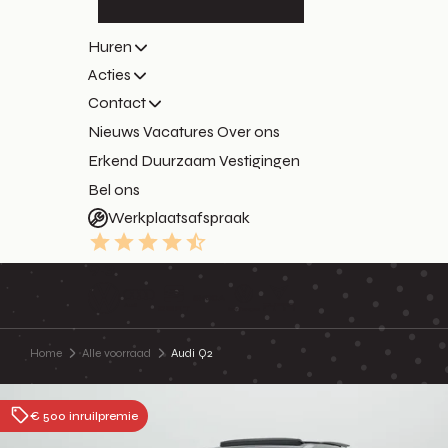
Huren
Acties
Contact
Nieuws
Vacatures
Over ons
Erkend Duurzaam
Vestigingen
Bel ons
Werkplaatsafspraak
9.3
Home
Alle voorraad
Audi Q2
€ 500 inruilpremie