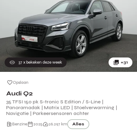
37
x bekeken deze week
+31
Opslaan
Audi Q2
35 TFSI 150 pk S-tronic S Edition / S-Line |
Panoramadak | Matrix LED | Stoelverwarming |
Navigatie | Parkeersensoren achter
Benzine
2025
26.297 km
Alles