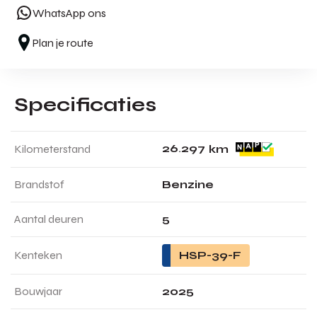
WhatsApp ons
Plan je route
Specificaties
2
6
.
2
9
7
Kilometerstand
km
Brandstof
Benzine
Aantal deuren
5
Kenteken
HSP-39-F
Bouwjaar
2025