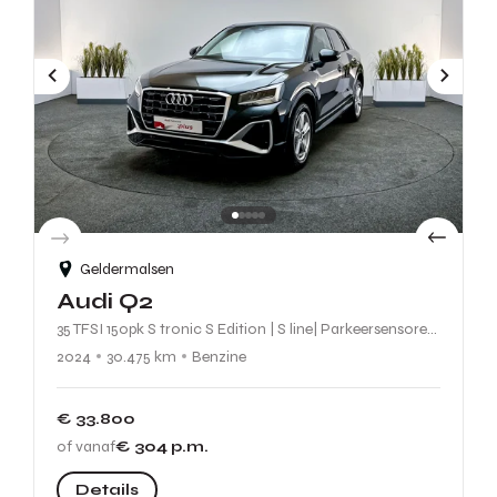
Geldermalsen
Audi Q2
35 TFSI 150pk S tronic S Edition | S line| Parkeersensoren V+A| Achteruitrijcamera | Stoelverwarming |
2024
30.475 km
Benzine
€ 33.800
of vanaf
€ 304
p.m.
Details