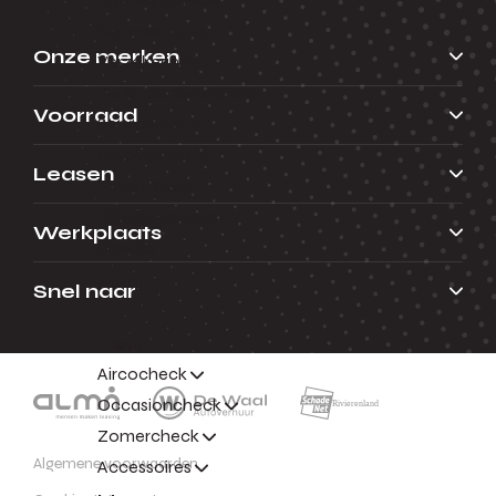
Connect apps
Onze merken
Verzekeringen
De Onderdelendienst
Voorraad
ServicePlus
Autoverhuur
Leasen
Family Card
Rijhulpsystemen
Werkplaats
Checks
Menu
Snel naar
Terug
Aircocheck
Occasioncheck
Zomercheck
Algemene voorwaarden
Accessoires