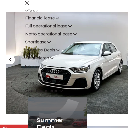
Terug
Financial lease
Full operational lease
Netto operational lease
Shortlease
Business Deals
Financieren
Menu
Terug
Over financieren
Summer
Deals