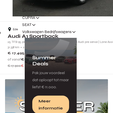
Audi
Škoda
CUPRA
SEAT
Ede
Volkswagen Bedrijfswagens
Audi A1 Sportback
25 TFSI 95 pk Attraction | Carplay | Virtual Cockpit | Audi pre sense | Lane Ass
31.338 km
2019
G502RX
€ 17.495
Summer
of vanaf
€ 157
p.m.
Deals
€ 17.900
€ 405 voordeel
Pak jouw voordeel
dat oploopt tot maar
liefst € 11.000.
Meer
informatie