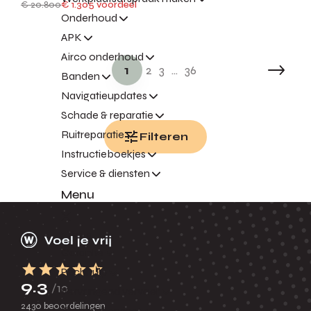
€ 20.800
€ 1.305 voordeel
Onderhoud
APK
Airco onderhoud
1
2
3
...
36
Banden
Navigatieupdates
Schade & reparatie
Ruitreparatie
Filteren
Instructieboekjes
Service & diensten
Menu
Terug
Garantie
Pechhulp
9.3
/10
Vervangend vervoer
2430 beoordelingen
Express Service