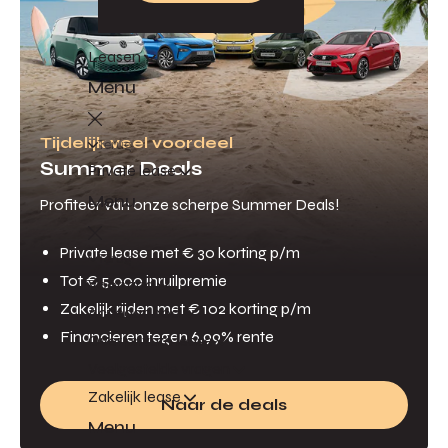
Leasen
Menu
Tijdelijk veel voordeel
Terug
Summer Deals
Private lease
Menu
Profiteer van onze scherpe Summer Deals!
Private lease met € 30 korting p/m
Terug
Tot € 5.000 inruilpremie
Voorraad
Zakelijk rijden met € 102 korting p/m
Actieaanbod
Financieren tegen 6,99% rente
Over private lease
Veelgestelde vragen
Zakelijk lease
Naar de deals
Menu