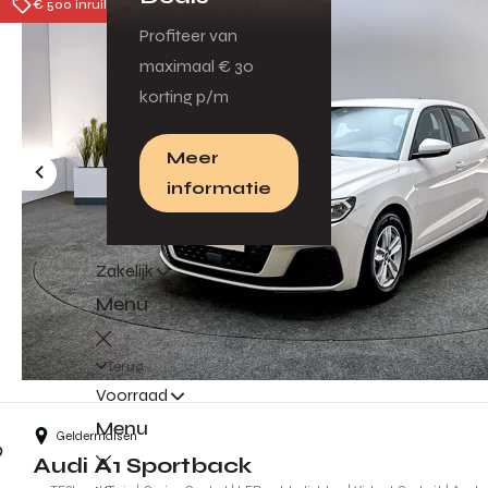
€ 500 inruilpremie
Profiteer van
maximaal € 30
korting p/m
Meer
informatie
Zakelijk
Menu
Terug
Voorraad
Menu
Geldermalsen
Audi A1 Sportback