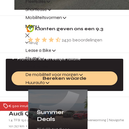
Fleetsales
Shortlease
Mobiliteitsvormen
Gratis inruilvoorstel
Menu
Klanten geven ons een
9.3
Jouw auto is geld waard!
2430
beoordelingen
Direct een inruilvoorstel
Terug
Lease a Bike
Altijd de beste prijs
Shuttel
Professionele en eerlijke taxatie
Poolbeheer
De mobiliteit voor morgen
Bereken waarde
Huurauto
Ede
€ 500 inruilpremie
Summer
Audi Q2
Deals
1.4 TFSI 150 pk S-tronic CoD Ambition | Leder | Stoelverwarming | Navigatie
101.727 km
2018
SG260Z