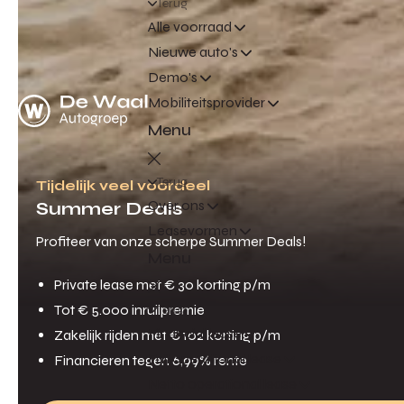
Terug
Alle voorraad
Nieuwe auto's
Demo's
Mobiliteitsprovider
Menu
Terug
Tijdelijk veel voordeel
Over ons
Summer Deals
Leasevormen
Profiteer van onze scherpe Summer Deals!
Menu
Private lease met € 30 korting p/m
Tot € 5.000 inruilpremie
Terug
Financial lease
Zakelijk rijden met € 102 korting p/m
Full operational lease
Financieren tegen 6,99% rente
Netto operational lease