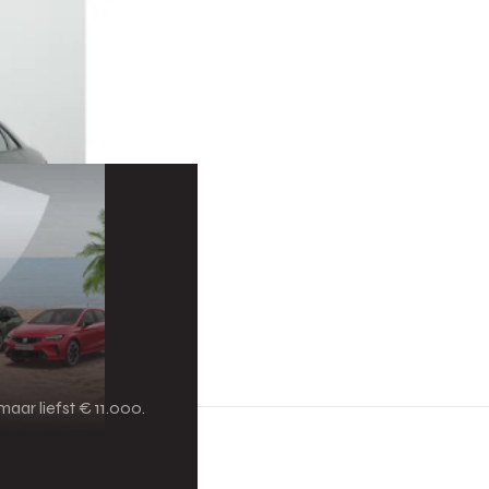
aar liefst € 11.000.