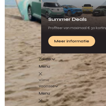
Summer Deals
Profiteer van maximaal € 30 korti
Meer informatie
Zakelijk
Menu
Terug
Voorraad
Menu