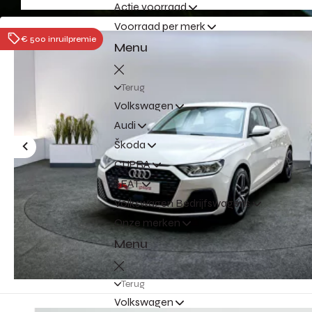
Actie voorraad
Voorraad per merk
€ 500 inruilpremie
Menu
Terug
Volkswagen
Audi
Škoda
CUPRA
SEAT
Volkswagen Bedrijfswagens
Onze merken
Menu
Terug
Volkswagen