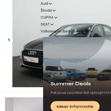
Audi
Škoda
CUPRA
SEAT
Volkswagen Bedrijfswagens
Summer Deals
Pak jouw voordeel dat oploopt tot m
Meer informatie