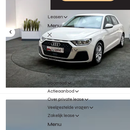
Leasen
Menu
Terug
Private lease
Menu
Terug
Voorraad
Actieaanbod
Over private lease
Veelgestelde vragen
Zakelijk lease
Menu