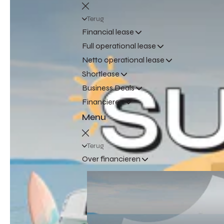
Terug
Financial lease
Full operational lease
Netto operational lease
Shortlease
Business Deals
Financieren
Menu
Terug
Over financieren