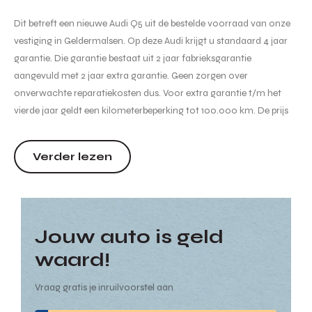
Dit betreft een nieuwe Audi Q5 uit de bestelde voorraad van onze
vestiging in Geldermalsen. Op deze Audi krijgt u standaard 4 jaar
garantie. Die garantie bestaat uit 2 jaar fabrieksgarantie
aangevuld met 2 jaar extra garantie. Geen zorgen over
onverwachte reparatiekosten dus. Voor extra garantie t/m het
vierde jaar geldt een kilometerbeperking tot 100.000 km. De prijs
van de auto is inclusief btw, bpm, kosten rijklaar maken,
recyclingbijdrage en leges. Er is mogelijk extra inruilpremie van...
Verder lezen
Jouw auto is geld
waard!
Vraag gratis je inruilvoorstel aan