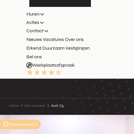
Huren
Acties
Contact
Nieuws
Vacatures
Over ons
Erkend Duurzaam
Vestigingen
Bel ons
Werkplaatsafspraak
9.3
Home
Alle voorraad
Audi Q5
Zomerkorting