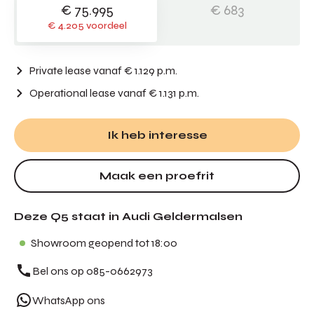
€ 75.995
€ 683
€ 4.205 voordeel
Private lease vanaf € 1.129 p.m.
Operational lease
vanaf € 1.131 p.m.
Ik heb interesse
Maak een proefrit
Deze Q5 staat in Audi Geldermalsen
Showroom geopend tot 18:00
Bel ons op 085-0662973
WhatsApp ons