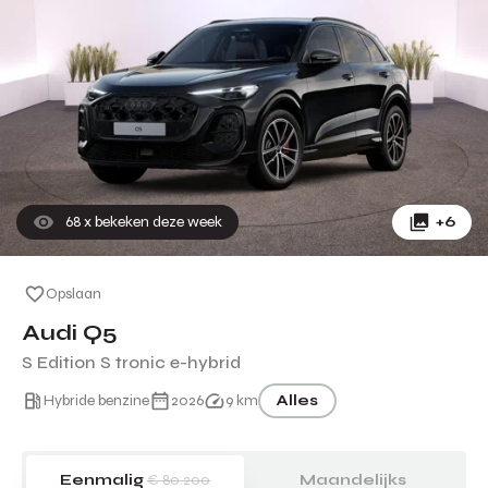
68
x bekeken deze week
+6
Opslaan
Audi Q5
S Edition S tronic e-hybrid
Hybride benzine
2026
9 km
Alles
Eenmalig
€ 80.200
Maandelijks