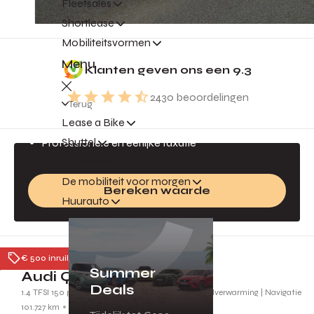
Fleetsales
Shortlease
Mobiliteitsvormen
Gratis inruilvoorstel
Menu
Klanten geven ons een
9.3
Jouw auto is geld waard!
2430
beoordelingen
Direct een inruilvoorstel
Terug
Lease a Bike
Altijd de beste prijs
Shuttel
Professionele en eerlijke taxatie
Poolbeheer
De mobiliteit voor morgen
Bereken waarde
Huurauto
Ede
€ 500 inruilpremie
Summer
Audi Q2
Deals
1.4 TFSI 150 pk S-tronic CoD Ambition | Leder | Stoelverwarming | Navigatie
101.727 km
2018
SG260Z