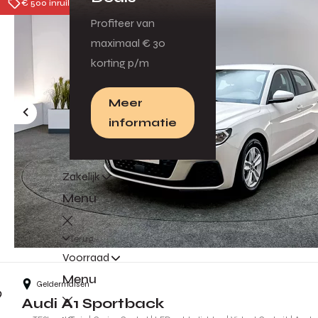
€ 500 inruilpremie
Profiteer van
maximaal € 30
korting p/m
Meer
informatie
Zakelijk
Menu
Terug
Voorraad
Menu
Geldermalsen
Audi A1 Sportback