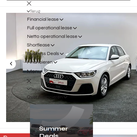
Terug
Financial lease
Full operational lease
Netto operational lease
Shortlease
Business Deals
Financieren
Menu
Terug
Over financieren
Summer
Deals