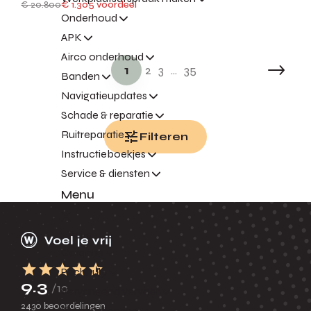
€ 20.800
€ 1.305 voordeel
Onderhoud
APK
Airco onderhoud
1
2
3
...
35
Banden
Navigatieupdates
Schade & reparatie
Ruitreparatie
Filteren
Instructieboekjes
Service & diensten
Menu
Terug
Garantie
Pechhulp
9.3
/10
Vervangend vervoer
2430 beoordelingen
Express Service