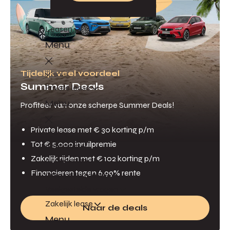
Leasen
Menu
Tijdelijk veel voordeel
Terug
Summer Deals
Private lease
Menu
Profiteer van onze scherpe Summer Deals!
Private lease met € 30 korting p/m
Terug
Tot € 5.000 inruilpremie
Voorraad
Zakelijk rijden met € 102 korting p/m
Actieaanbod
Financieren tegen 6,99% rente
Over private lease
Veelgestelde vragen
Zakelijk lease
Naar de deals
Menu