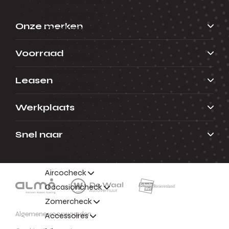
Connect apps
Onze merken
Verzekeringen
De Onderdelendienst
Voorraad
ServicePlus
Autoverhuur
Leasen
Family Card
Rijhulpsystemen
Werkplaats
Checks
Menu
Snel naar
Terug
Aircocheck
Occasioncheck
Zomercheck
Algemene voorwaarden
Accessoires