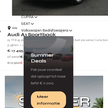
Audi
Škoda
CUPRA
SEAT
Ede
Volkswagen Bedrijfswagens
Audi A1 Sportback
25 TFSI 95 pk Attraction | Carplay | Virtual Cockpit | Audi pre sense | Lane Ass
31.338 km
2019
G502RX
€ 17.495
Summer
of vanaf
€ 157
p.m.
Deals
€ 17.900
€ 405 voordeel
Pak jouw voordeel
dat oploopt tot maar
liefst € 11.000.
Meer
informatie