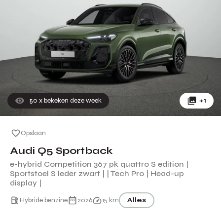
50
x bekeken deze week
+1
Opslaan
Audi Q5 Sportback
e-hybrid Competition 367 pk quattro S edition |
Sportstoel S leder zwart | | Tech Pro | Head-up
display |
Hybride benzine
2026
15 km
Alles