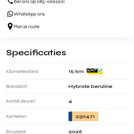
Bel ons op 085-0662901
WhatsApp ons
Plan je route
Specificaties
1
5
Kilometerstand
km
Brandstof
Hybride benzine
Aantal deuren
4
Kenteken
230471
Bouwjaar
2026