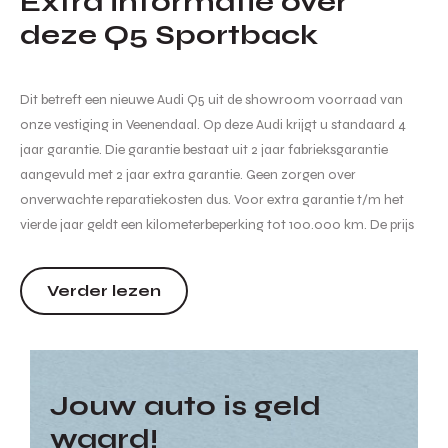
Extra informatie over
deze Q5 Sportback
Dit betreft een nieuwe Audi Q5 uit de showroom voorraad van
onze vestiging in Veenendaal. Op deze Audi krijgt u standaard 4
jaar garantie. Die garantie bestaat uit 2 jaar fabrieksgarantie
aangevuld met 2 jaar extra garantie. Geen zorgen over
onverwachte reparatiekosten dus. Voor extra garantie t/m het
vierde jaar geldt een kilometerbeperking tot 100.000 km. De prijs
van de auto is inclusief btw, bpm, kosten rijklaar maken,
recyclingbijdrage en leges. Er is mogelijk extra inruilpremie van t...
Verder lezen
Jouw auto is geld
waard!