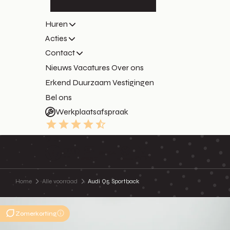
Huren
Acties
Contact
Nieuws
Vacatures
Over ons
Erkend Duurzaam
Vestigingen
Bel ons
Werkplaatsafspraak
9.3
Home
Alle voorraad
Audi Q5 Sportback
Zomerkorting