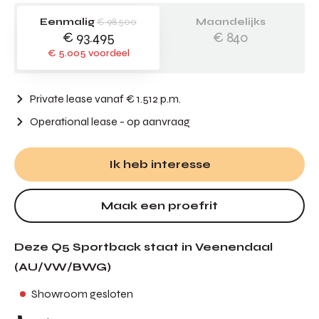
Eenmalig
€ 98.500
Maandelijks
€ 93.495
€ 840
€ 5.005 voordeel
Private lease vanaf € 1.512 p.m.
Operational lease
- op aanvraag
Ik heb interesse
Maak een proefrit
Deze Q5 Sportback staat in Veenendaal
(AU/VW/BWG)
Showroom gesloten