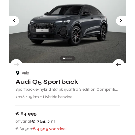
Velp
Audi Q5 Sportback
Sportback e-hybrid 367 pk quattro S edition Competition |
2026
15 km
Hybride benzine
€ 84.995
of vanaf
€ 764
p.m.
€ 89.500
€ 4.505 voordeel