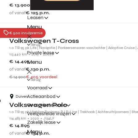
€ 13.900
of vanaf
€ 125
p.m.
Leasen
Menu
Nijmegen
€ 500 inruilpremie
Volkswagen T-Cross
Terug
1.0 TSI 95 pk Life | Navigatie | Parkeersensoren voor/achter | Adaptive Cruise |
Private lease
113.440 km
2019
ZJ071F
Menu
€ 14.495
of vanaf
€ 130
p.m.
€ 14.900
€ 405 voordeel
Terug
Voorraad
Actieaanbod
Duiven
Volkswagen Polo
Over private lease
1.0 TSI 95 pk Highline Business R l R-Line | Trekhaak | Achteruitrijcamera | St
Veelgestelde vragen
114.483 km
2020
J134LF
Zakelijk lease
€ 14.895
Menu
of vanaf
€ 134
p.m.