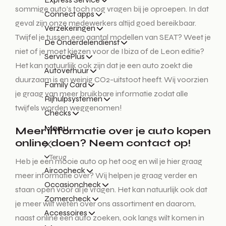
sommige auto’s toch nog vragen bij je oproepen. In dat
Connect apps
geval zijn onze medewerkers altijd goed bereikbaar.
Verzekeringen
Twijfel je tussen een aantal modellen van SEAT? Weet je
De Onderdelendienst
niet of je moet kiezen voor de Ibiza of de Leon editie?
ServicePlus
Het kan natuurlijk ook zijn dat je een auto zoekt die
Autoverhuur
duurzaam is en weinig CO2-uitstoot heeft. Wij voorzien
Family Card
je graag van meer bruikbare informatie zodat alle
Rijhulpsystemen
twijfels worden weggenomen!
Checks
Menu
Meer informatie over je auto kopen
online doen? Neem contact op!
Terug
Heb je een mooie auto op het oog en wil je hier graag
Aircocheck
meer informatie over? Wij helpen je graag verder en
Occasioncheck
staan open voor al je vragen. Het kan natuurlijk ook dat
Zomercheck
je meer wilt weten over ons assortiment en daarom,
Accessoires
naast online een auto zoeken, ook langs wilt komen in