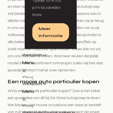
Tijdelijk tot € 102
en start deze tocht enkel nog bij De Waal Autogroep.
p/m bij zakelijke
Wij bieden diverse nieuwe auto’s en occasions aan in
lease
allerlei categorieën. Alle vertrouwde merken zie je terug
in ons ruime aanbod. De mooiste modellen van Audi,
Meer
Volkswagen, Škoda en SEAT kun je hier terugvinden in
informatie
alle bekende uitvoeringen. Ben je heel specifiek op
zoek naar een bepaald type model? Wees dan zo vrij
Werkplaats
om ons hierover te bellen. Wanneer wij een dergelijk
Menu
model in ons assortiment ontvangen zullen wij hier dan
spoedig contact met je over opnemen.
Terug
Een mooie auto particulier kopen
Werkplaats
Wil je een auto als particulier kopen? Dan is het zeker
Menu
een goed idee om dit bij De Waal Autogroep te doen.
We bieden veel mooie occasions aan waar je verstelt
Terug
van zult staan! Al auto’s uit ons assortiment zijn goed
Werkplaatsafspraak maken