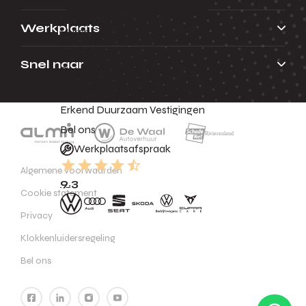
Werkplaats
Huren
Acties
Snel naar
Contact
Nieuws
Vacatures
Over ons
Erkend Duurzaam
Vestigingen
Bel ons
Werkplaatsafspraak
Algemene voorwaarden
9.3
Cookie statement
Privacy
Klokkenluidersregeling
Bel ons