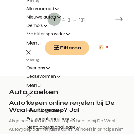
Terug
Alle voorraad
Nieuwe auto's
1
2
3
...
131
Demo's
Mobiliteitsprovider
Menu
Filteren
0
Terug
Over ons
Leasevormen
Menu
Auto zoeken
Auto kopen online regelen bij De
Terug
Waal Autogroep? Ja!
Financial lease
Full operational lease
Als je een auto online wilt kopen bent je bij De Waal
Netto operational lease
Autogroep aan het juiste adres. Je hoeft in principe niet