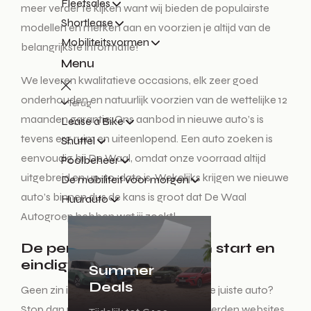
Fleetsales
meer verder te kijken want wij bieden de populairste
Shortlease
modellen en merken aan en voorzien je altijd van de
Mobiliteitsvormen
belangrijkste informatie!
Menu
We leveren kwalitatieve occasions, elk zeer goed
onderhouden en natuurlijk voorzien van de wettelijke 12
Terug
maanden garantie. Ons aanbod in nieuwe auto’s is
Lease a Bike
tevens erg ruim en uiteenlopend. Een auto zoeken is
Shuttel
eenvoudig bij De Waal, omdat onze voorraad altijd
Poolbeheer
uitgebreid en up-to-date is. Wekelijks krijgen we nieuwe
De mobiliteit voor morgen
auto’s binnen dus de kans is groot dat De Waal
Huurauto
Autogroep hebben wat jij zoekt!
De perfecte auto zoeken start en
eindigt hier!
Summer
Deals
Geen zin in een lange zoektocht naar de juiste auto?
Stop dan met het auto zoeken op honderden websites