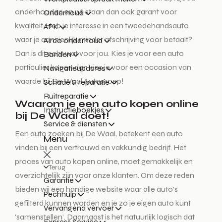
onderhouden en wij staan dan ook garant voor
Onderhoud
kwaliteit. Heb je interesse in een tweedehandsauto
APK
waar je aanzienlijk minder afschrijving voor betaalt?
Airco onderhoud
Dan is dit echt wat voor jou. Kies je voor een auto
Banden
particulier kopen dan kies je voor een occasion van
Navigatieupdates
waarde bij De Waal Autogroep!
Schade & reparatie
Ruitreparatie
Waarom je een auto kopen online
Instructieboekjes
bij De Waal doet!
Service & diensten
Een auto zoeken bij De Waal, betekent een auto
Menu
vinden bij een vertrouwd en vakkundig bedrijf. Het
proces van auto kopen online, moet gemakkelijk en
Terug
overzichtelijk zijn voor onze klanten. Om deze reden
Garantie
bieden wij een handige website waar alle auto’s
Pechhulp
gefilterd kunnen worden en je zo je eigen auto kunt
Vervangend vervoer
‘samenstellen’. Daarnaast is het natuurlijk logisch dat
Express Service