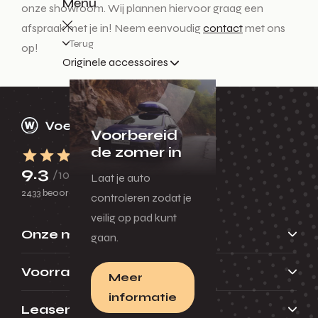
Menu
onze showroom. Wij plannen hiervoor graag een
afspraak met je in! Neem eenvoudig
contact
met ons
Terug
op!
Originele accessoires
Voorbereid
de zomer in
9.3
/10
Laat je auto
2433 beoordelingen
controleren zodat je
veilig op pad kunt
Onze merken
gaan.
Voorraad
Meer
informatie
Leasen