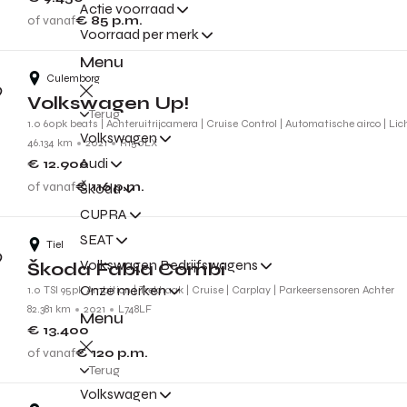
Actie voorraad
of vanaf
€ 85
p.m.
Voorraad per merk
Menu
Culemborg
Volkswagen Up!
Terug
1.0 60pk beats | Achteruitrijcamera | Cruise Control | Automatische airco | Li
Volkswagen
46.134 km
2021
R150LX
Audi
€ 12.900
of vanaf
€ 116
p.m.
Škoda
CUPRA
SEAT
Tiel
Volkswagen Bedrijfswagens
Škoda Fabia Combi
Onze merken
1.0 TSI 95pk Ambition | Trekhaak | Cruise | Carplay | Parkeersensoren Achter
82.381 km
2021
L748LF
Menu
€ 13.400
of vanaf
€ 120
p.m.
Terug
Volkswagen