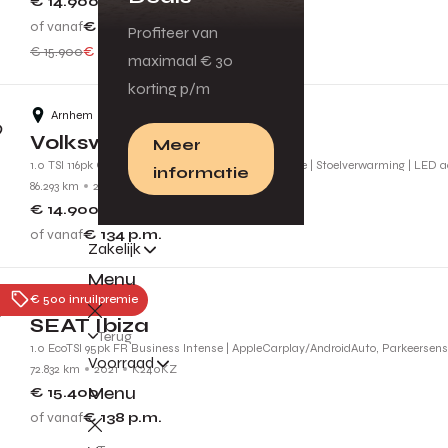
€ 14.900
of vanaf
€ 134
p.m.
Profiteer van
€ 15.900
€ 1.000 voordeel
maximaal € 30
korting p/m
Arnhem
Volkswagen Golf
Meer
1.0 TSI 116pk Comfortline Business | Adaptive Cruise | Stoelverwarming | LED 
informatie
86.293 km
2019
G437FJ
€ 14.900
of vanaf
€ 134
p.m.
Zakelijk
Menu
Tiel
€ 500 inruilpremie
SEAT Ibiza
Terug
1.0 EcoTSI 95pk FR Business Intense | AppleCarplay/AndroidAuto, Parkeersenso
Voorraad
72.832 km
2021
K240KZ
Menu
€ 15.400
of vanaf
€ 138
p.m.