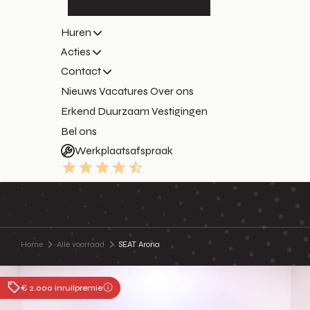
Huren
Acties
Contact
Nieuws
Vacatures
Over ons
Erkend Duurzaam
Vestigingen
Bel ons
Werkplaatsafspraak
9.3
Home
Alle voorraad
SEAT Arona
€ 2.000 inruilpremie