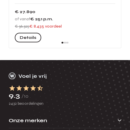
€ 27.890
of vanaf
€ 251
p.m.
€ 36.325
€ 8.435 voordeel
Details
9.3
/10
2432 beoordelingen
Onze merken