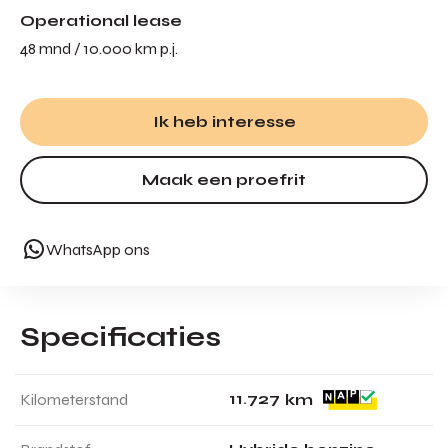
Operational lease
48 mnd / 10.000 km p.j.
Ik heb interesse
Maak een proefrit
WhatsApp ons
Specificaties
1
1
.
7
2
7
Kilometerstand
km