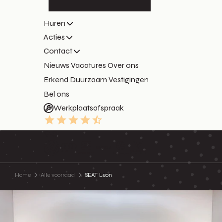
Huren
Acties
Contact
Nieuws
Vacatures
Over ons
Erkend Duurzaam
Vestigingen
Bel ons
Werkplaatsafspraak
9.3
Home
Alle voorraad
SEAT Leon