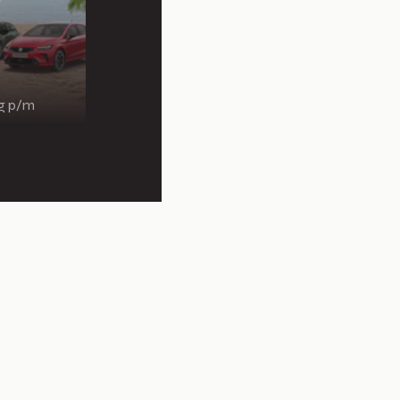
ng p/m