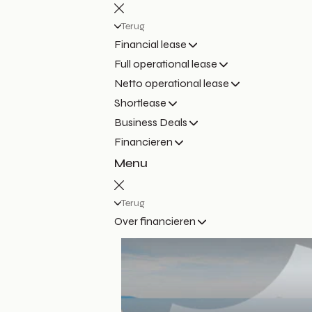
Terug
Financial lease
Full operational lease
Netto operational lease
Shortlease
Business Deals
Financieren
Menu
Terug
Over financieren