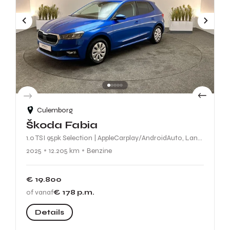
Culemborg
Škoda Fabia
1.0 TSI 95pk Selection | AppleCarplay/AndroidAuto, Lane Assist, Cruise Control |
2025
12.205 km
Benzine
€ 19.800
of vanaf
€ 178
p.m.
Details