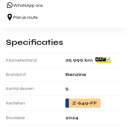
WhatsApp ons
Plan je route
Specificaties
2
5
.
9
9
9
Kilometerstand
km
Brandstof
Benzine
Aantal deuren
5
Kenteken
Z-649-FF
Bouwjaar
2024