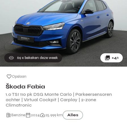
69
x bekeken deze week
+41
Opslaan
Škoda Fabia
1.0 TSI 110 pk DSG Monte Carlo | Parkeersensoren
achter | Virtual Cockpit | Carplay | 2-zone
Climatronic
Benzine
2024
25.999 km
Alles