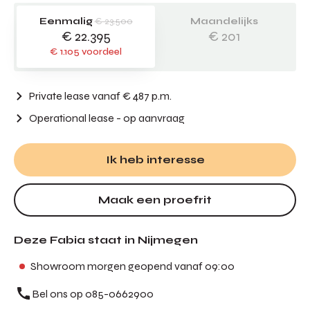
Eenmalig
€ 23.500
Maandelijks
€ 22.395
€ 201
€ 1.105 voordeel
Private lease vanaf € 487 p.m.
Operational lease
- op aanvraag
Ik heb interesse
Maak een proefrit
Deze Fabia staat in Nijmegen
Showroom morgen geopend vanaf 09:00
Bel ons op 085-0662900