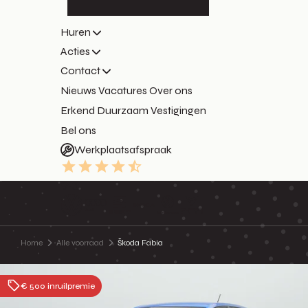
Huren
Acties
Contact
Nieuws
Vacatures
Over ons
Erkend Duurzaam
Vestigingen
Bel ons
Werkplaatsafspraak
9.3
Home
Alle voorraad
Škoda Fabia
€ 500 inruilpremie