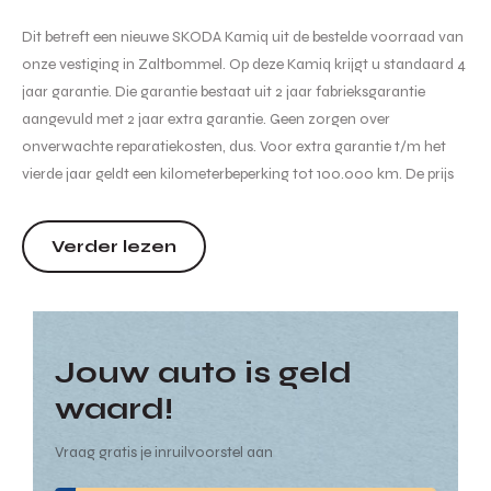
Dit betreft een nieuwe SKODA Kamiq uit de bestelde voorraad van
onze vestiging in Zaltbommel. Op deze Kamiq krijgt u standaard 4
jaar garantie. Die garantie bestaat uit 2 jaar fabrieksgarantie
aangevuld met 2 jaar extra garantie. Geen zorgen over
onverwachte reparatiekosten, dus. Voor extra garantie t/m het
vierde jaar geldt een kilometerbeperking tot 100.000 km. De prijs
van de auto is inclusief btw, bpm, kosten rijklaar maken,
recyclingbijdrage en leges. Er is mogelijk extra inruilpremie...
Verder lezen
Jouw auto is geld
waard!
Vraag gratis je inruilvoorstel aan