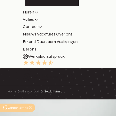
Huren
Acties
Contact
Nieuws
Vacatures
Over ons
Erkend Duurzaam
Vestigingen
Bel ons
Werkplaatsafspraak
9.3
Home
Alle voorraad
Škoda Kamiq
Zomerkorting