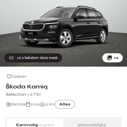
26
x bekeken deze week
+2
Opslaan
Škoda Kamiq
Selection 1.0 TSI
Benzine
2026
12 km
Alles
Eenmalig
€ 34.870
Maandelijks