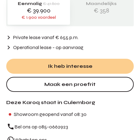
Eenmalig
€ 41.800
Maandelijks
€ 39.900
€ 358
€ 1.900 voordeel
Private lease vanaf € 655 p.m.
Operational lease
- op aanvraag
Ik heb interesse
Maak een proefrit
Deze Karoq staat in Culemborg
Showroom geopend vanaf 08:30
Bel ons op 085-0662923
WhatsApp ons