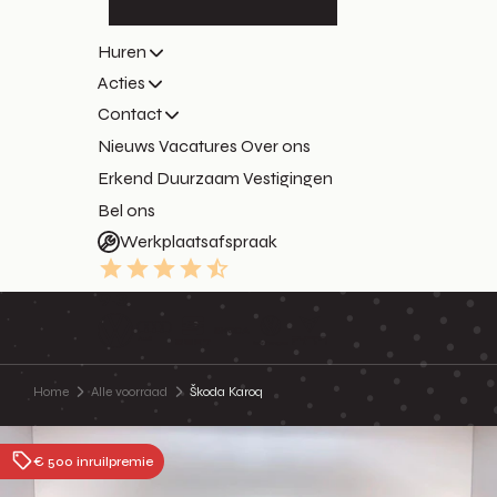
Huren
Acties
Contact
Nieuws
Vacatures
Over ons
Erkend Duurzaam
Vestigingen
Bel ons
Werkplaatsafspraak
9.3
Home
Alle voorraad
Škoda Karoq
€ 500 inruilpremie