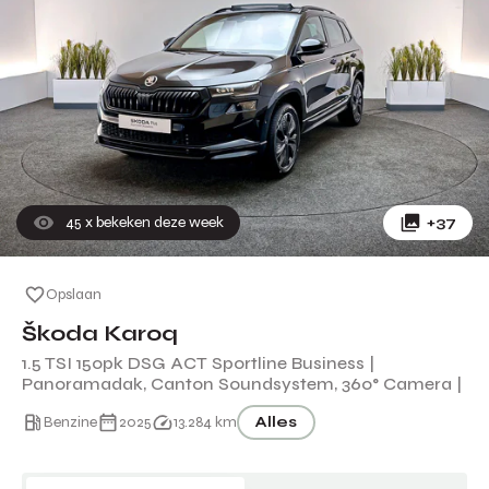
45
x bekeken deze week
+37
Opslaan
Škoda Karoq
1.5 TSI 150pk DSG ACT Sportline Business |
Panoramadak, Canton Soundsystem, 360° Camera |
Benzine
2025
13.284 km
Alles