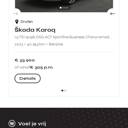
Druten
Škoda Karoq
1.5 TSI 150pk DSG ACT Sportline Business | Panoramadak | Achteruitrijcamera | Stuur-/Stoelverwarming | Keyless Entry | Matrix LED | Adaptive Cruise | Navigatie
2023
40.953 km
Benzine
€ 33.900
of vanaf
€ 305
p.m.
Details