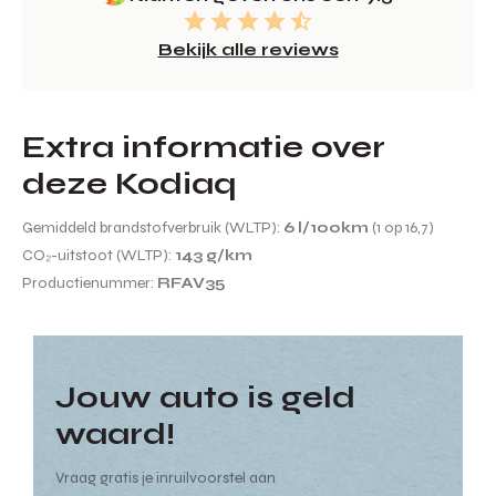
Bekijk alle reviews
Extra informatie over
deze Kodiaq
Gemiddeld brandstofverbruik (WLTP):
6 l/100km
(1 op 16,7)
CO₂-uitstoot (WLTP):
143 g/km
Productienummer:
RFAV35
Jouw auto is geld
waard!
Vraag gratis je inruilvoorstel aan