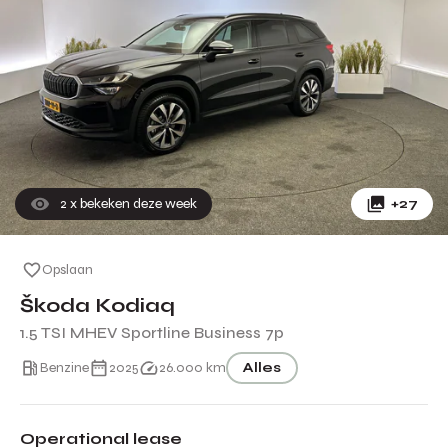
2
x bekeken deze week
+27
Opslaan
Škoda Kodiaq
1.5 TSI MHEV Sportline Business 7p
Benzine
2025
26.000 km
Alles
Operational lease