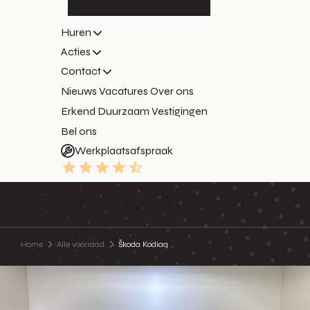
Huren
Acties
Contact
Nieuws
Vacatures
Over ons
Erkend Duurzaam
Vestigingen
Bel ons
Werkplaatsafspraak
9.3
Home
Alle voorraad
Škoda Kodiaq