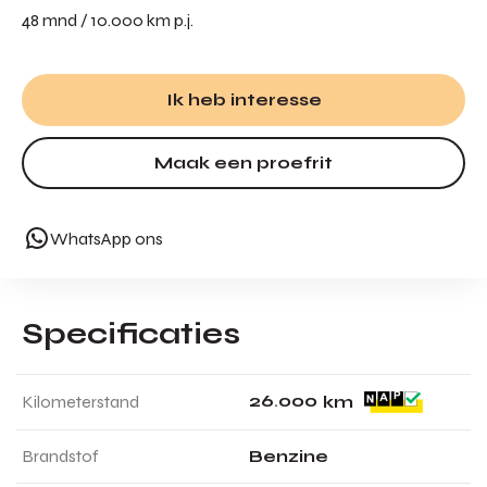
48 mnd / 10.000 km p.j.
Ik heb interesse
Maak een proefrit
WhatsApp ons
Specificaties
2
6
.
0
0
0
Kilometerstand
km
Brandstof
Benzine