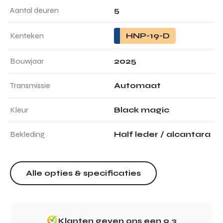
Aantal deuren
5
Kenteken
HNP-19-D
Bouwjaar
2025
Transmissie
Automaat
Kleur
Black magic
Bekleding
Half leder / alcantara
Alle opties & specificaties
Klanten geven ons een 9.3