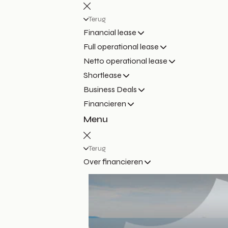
Terug
Financial lease
Full operational lease
Netto operational lease
Shortlease
Business Deals
Financieren
Menu
Terug
Over financieren