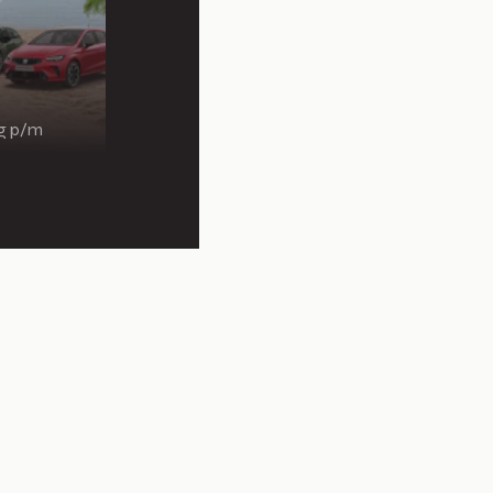
ng p/m