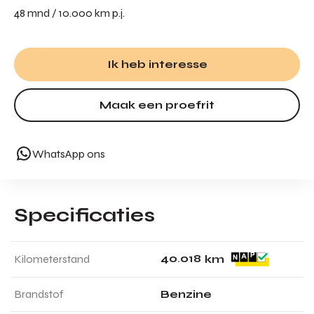
48 mnd / 10.000 km p.j.
Ik heb interesse
Maak een proefrit
WhatsApp ons
Specificaties
4
0
.
0
1
8
Kilometerstand
km
Brandstof
Benzine