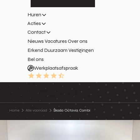
Huren
Acties
Contact
Nieuws
Vacatures
Over ons
Erkend Duurzaam
Vestigingen
Bel ons
Werkplaatsafspraak
9.3
Home
Alle voorraad
Škoda Octavia Combi