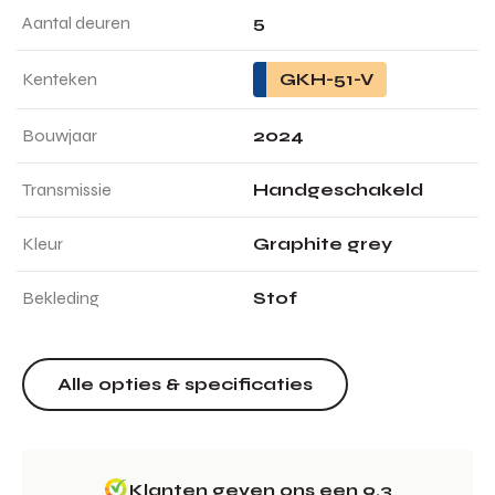
Aantal deuren
5
Kenteken
GKH-51-V
Bouwjaar
2024
Transmissie
Handgeschakeld
Kleur
Graphite grey
Bekleding
Stof
Alle opties & specificaties
Klanten geven ons een 9.3