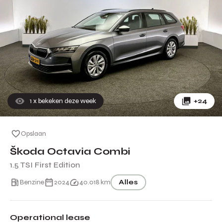
1
x bekeken deze week
+24
Opslaan
Škoda Octavia Combi
1.5 TSI First Edition
Benzine
2024
40.018 km
Alles
Operational lease