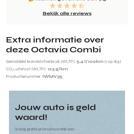
Bekijk alle reviews
Extra informatie over
deze Octavia Combi
Gemiddeld brandstofverbruik (WLTP):
5,4 l/100km
(1 op 18,5)
CO₂-uitstoot (WLTP):
123 g/km
Productienummer:
IWMV35
Jouw auto is geld
waard!
Vraag gratis je inruilvoorstel aan