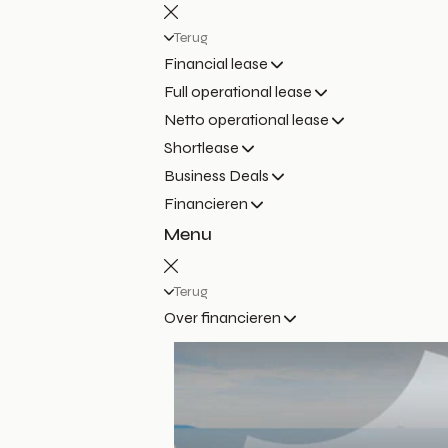
Terug
Financial lease
Full operational lease
Netto operational lease
Shortlease
Business Deals
Financieren
Menu
Terug
Over financieren