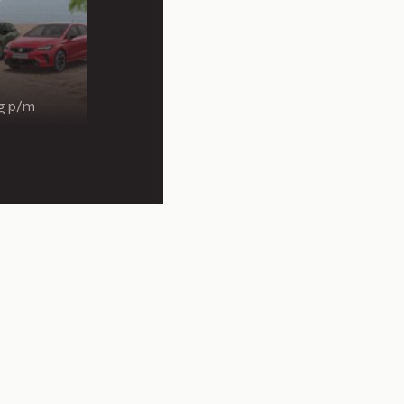
ng p/m