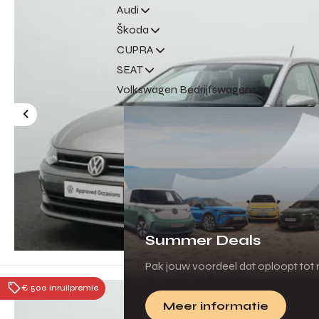
Audi
Škoda
CUPRA
SEAT
Volkswagen Bedrijfswagens
Summer Deals
Pak jouw voordeel dat oploopt tot m
€ 500 inruilpremie
Meer informatie