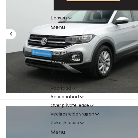
Leasen
Menu
Terug
Private lease
Menu
Terug
Voorraad
Actieaanbod
Over private lease
Veelgestelde vragen
Zakelijk lease
Menu