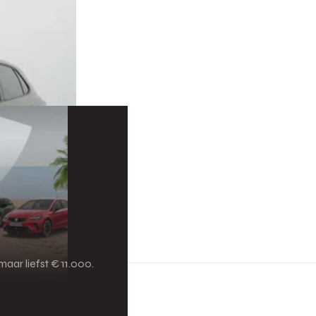
aar liefst € 11.000.