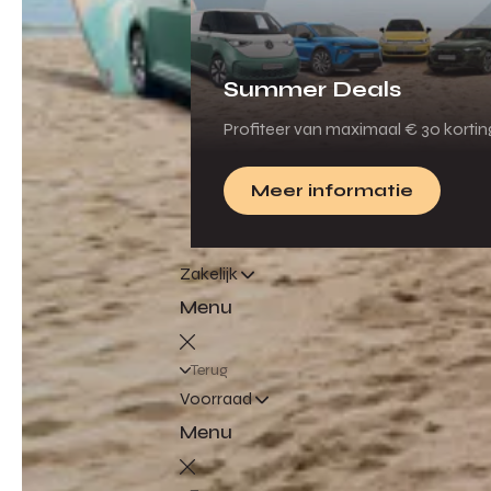
Summer Deals
Profiteer van maximaal € 30 korti
Meer informatie
Zakelijk
Menu
Terug
Voorraad
Menu