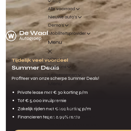
Terug
Alle voorraad
Nieuwe auto's
Demo's
Mobiliteitsprovider
Menu
Terug
Tijdelijk veel voordeel
Over ons
Summer Deals
Leasevormen
Profiteer van onze scherpe Summer Deals!
Menu
Private lease met € 30 korting p/m
Tot € 5.000 inruilpremie
Terug
Financial lease
Zakelijk rijden met € 102 korting p/m
Full operational lease
Financieren tegen 6,99% rente
Netto operational lease