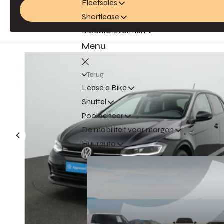
Fleetsales
Shortlease
Mobiliteitsvormen
Menu
Terug
Lease a Bike
Shuttel
Poolbeheer
De mobiliteit voor morgen
Huurauto