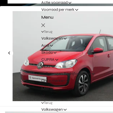
Actie voorraad
Voorraad per merk
Menu
Terug
Volkswagen
Audi
Škoda
CUPRA
SEAT
Volkswagen Bedrijfswagens
Onze merken
Menu
Terug
Volkswagen