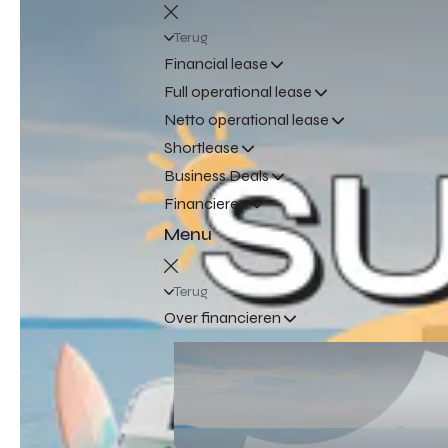
Terug
Financial lease
Full operational lease
Netto operational lease
Shortlease
Business Deals
Financieren
Menu
Terug
Over financieren