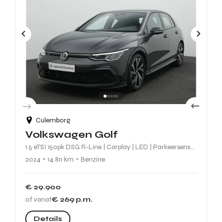
Culemborg
Volkswagen Golf
1.5 eTSI 150pk DSG R-Line | Carplay | LED | Parkeersensoren Voor-/Achter | Sportonderstel
2024
14.811 km
Benzine
€ 29.900
of vanaf
€ 269
p.m.
Details