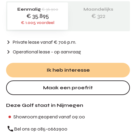
Eenmalig
€ 36.900
Maandelijks
€ 35.895
€ 322
€ 1.005 voordeel
Private lease vanaf € 706 p.m.
Operational lease
- op aanvraag
Ik heb interesse
Maak een proefrit
Deze Golf staat in Nijmegen
Showroom geopend vanaf 09:00
Bel ons op 085-0662900