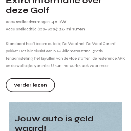
Extra informatie over
deze Golf
Accu snellaadvermogen:
40 kW
Accu snellaadtijd (10%-80%):
26 minuten
Standaard heeft iedere auto bij De Waal het ‘De Waal Garant’
pakket. Dat is inclusief een NAP-kilometerstand, gratis
tenaamstelling, het bijvullen van de vloeistoffen, de resterende APK
en de wettelijke garantie. U kunt natuurlijk ook voor meer
garanties en zekerheden kiezen. Wij informeren u graag naar de
verschillende afleverpakketten en de bijbehorende meerprijs
Verder lezen
hiervan. Hoewel de in...
Jouw auto is geld
waard!