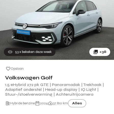
53
x bekeken deze week
+38
Opslaan
Volkswagen Golf
1.5 eHybrid 272 pk GTE | Panoramadak | Trekhaak |
Adaptief onderstel | Head-up display | IQ Light |
Stuur-/stoelverwarming | Achteruitrijcamera
Hybride benzine
2024
37.810 km
Alles