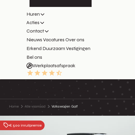
Huren
Acties
Contact
Nieuws
Vacatures
Over ons
Erkend Duurzaam
Vestigingen
Bel ons
Werkplaatsafspraak
9.3
Home
Alle voorraad
Volkswagen Golf
€ 500 inruilpremie