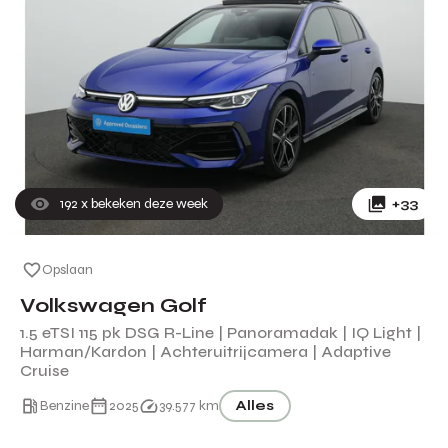
192
x bekeken deze week
+33
Opslaan
Volkswagen Golf
1.5 eTSI 115 pk DSG R-Line | Panoramadak | IQ Light |
Harman/Kardon | Achteruitrijcamera | Adaptive
Cruise
Benzine
2025
39.577 km
Alles