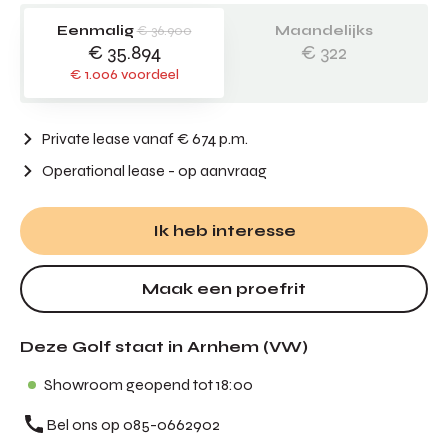
Eenmalig
€ 36.900
Maandelijks
€ 35.894
€ 322
€ 1.006 voordeel
Private lease vanaf € 674 p.m.
Operational lease
- op aanvraag
Ik heb interesse
Maak een proefrit
Deze Golf staat in Arnhem (VW)
Showroom geopend tot 18:00
Bel ons op 085-0662902