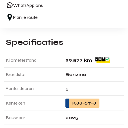
WhatsApp ons
Plan je route
Specificaties
3
9
.
5
7
7
Kilometerstand
km
Brandstof
Benzine
Aantal deuren
5
Kenteken
KJJ-67-J
Bouwjaar
2025