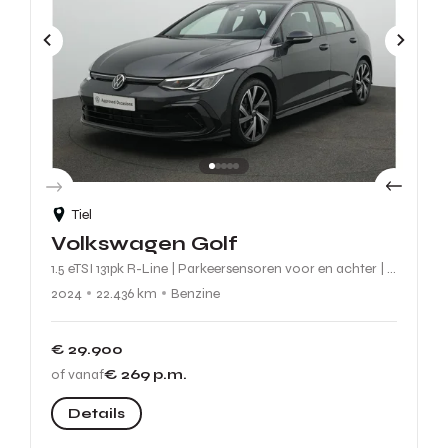
Tiel
Volkswagen Golf
1.5 eTSI 131pk R-Line | Parkeersensoren voor en achter | Digital Cockpit | LED koplampen | Keyless entry |
2024
22.436 km
Benzine
€ 29.900
of vanaf
€ 269
p.m.
Details