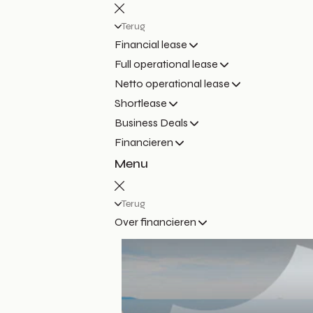
Terug
Financial lease
Full operational lease
Netto operational lease
Shortlease
Business Deals
Financieren
Menu
Terug
Over financieren