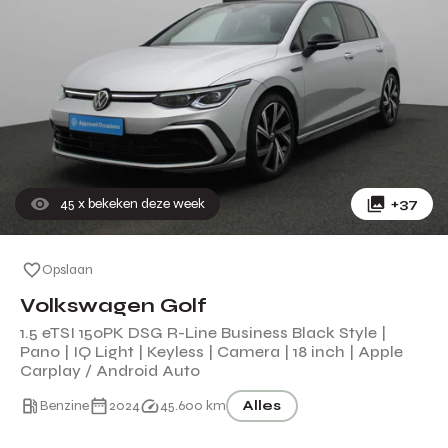
45
x bekeken deze week
+37
Opslaan
Volkswagen Golf
1.5 eTSI 150PK DSG R-Line Business Black Style |
Pano | IQ Light | Keyless | Camera | 18 inch | Apple
Carplay / Android Auto
Benzine
2024
45.600 km
Alles