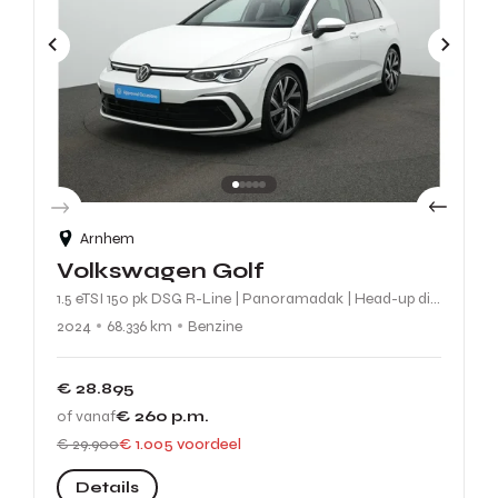
Arnhem
Volkswagen Golf
1.5 eTSI 150 pk DSG R-Line | Panoramadak | Head-up display | Achteruitrijcamera | Stuur-/stoelverwarming
2024
68.336 km
Benzine
€ 28.895
of vanaf
€ 260
p.m.
€ 29.900
€ 1.005 voordeel
Details