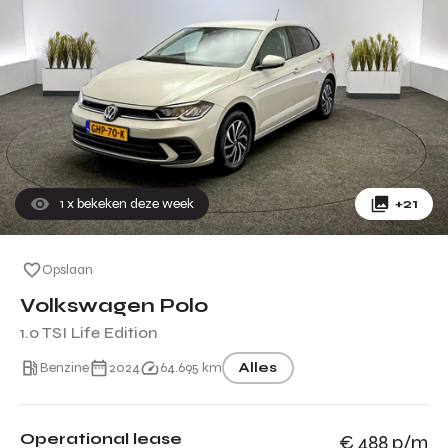
1
x bekeken deze week
+21
Opslaan
Volkswagen Polo
1.0 TSI Life Edition
Benzine
2024
64.695 km
Alles
Operational lease
€ 488 p/m