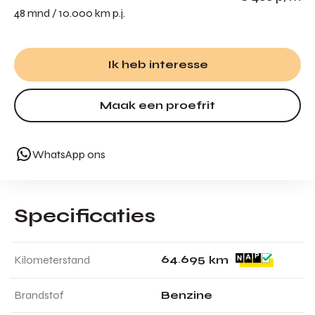
48 mnd / 10.000 km p.j.
Ik heb interesse
Maak een proefrit
WhatsApp ons
Specificaties
6
4
.
6
9
5
Kilometerstand
km
Brandstof
Benzine