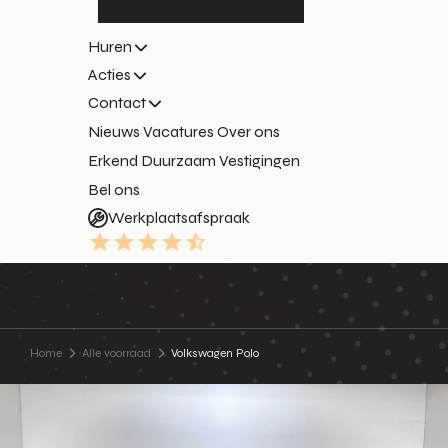
Huren
Acties
Contact
Nieuws
Vacatures
Over ons
Erkend Duurzaam
Vestigingen
Bel ons
Werkplaatsafspraak
9.3
Home
Alle voorraad
Volkswagen Polo