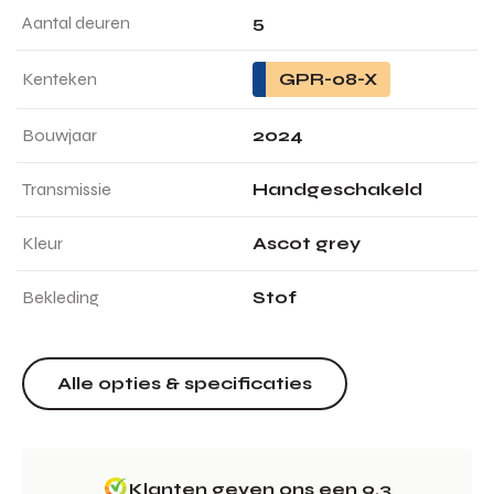
Aantal deuren
5
Kenteken
GPR-08-X
Bouwjaar
2024
Transmissie
Handgeschakeld
Kleur
Ascot grey
Bekleding
Stof
Alle opties & specificaties
Klanten geven ons een 9.3