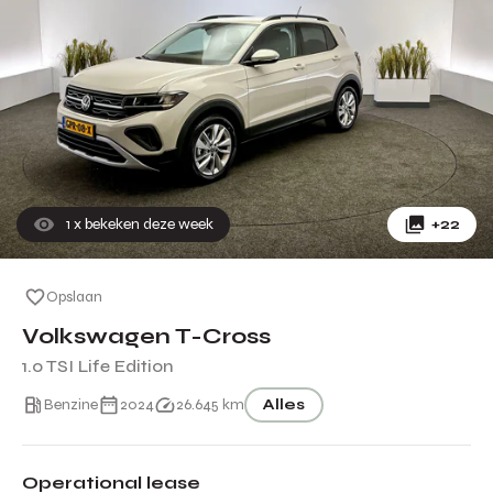
1
x bekeken deze week
+22
Opslaan
Volkswagen T-Cross
1.0 TSI Life Edition
Benzine
2024
26.645 km
Alles
Operational lease