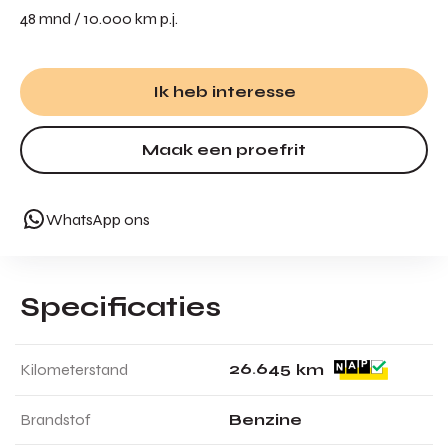
48 mnd / 10.000 km p.j.
Ik heb interesse
Maak een proefrit
WhatsApp ons
Specificaties
2
6
.
6
4
5
Kilometerstand
km
Brandstof
Benzine