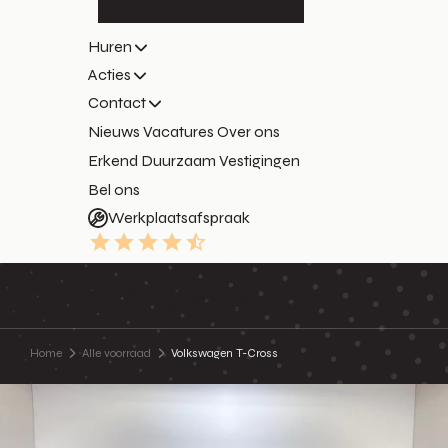
Huren
Acties
Contact
Nieuws
Vacatures
Over ons
Erkend Duurzaam
Vestigingen
Bel ons
Werkplaatsafspraak
9.3
Home
Alle voorraad
Volkswagen T-Cross