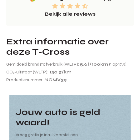
Bekijk alle reviews
Extra informatie over
deze T-Cross
Gemiddeld brandstofverbruik (WLTP):
5,6 l/100km
(1 op 17,9)
CO₂-uitstoot (WLTP):
130 g/km
Productienummer:
NGMV39
Jouw auto is geld
waard!
Vraag gratis je inruilvoorstel aan