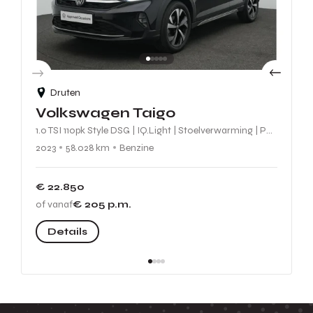
Druten
Volkswagen Taigo
1.0 TSI 110pk Style DSG | IQ.Light | Stoelverwarming | Parkeersensoren voor/achter | Digitaal Cockpit | Adaptive Cruise |
2023
58.028 km
Benzine
€ 22.850
of vanaf
€ 205
p.m.
Details