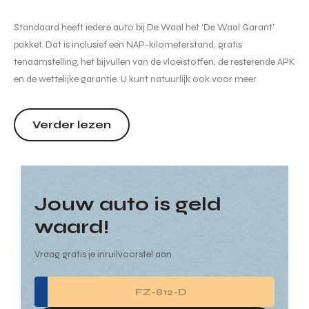
Standaard heeft iedere auto bij De Waal het ‘De Waal Garant’
pakket. Dat is inclusief een NAP-kilometerstand, gratis
tenaamstelling, het bijvullen van de vloeistoffen, de resterende APK
en de wettelijke garantie. U kunt natuurlijk ook voor meer
garanties en zekerheden kiezen. Wij informeren u graag naar de
verschillende afleverpakketten en de bijbehorende meerprijs
Verder lezen
hiervan.
Aanvullende informatie
Jouw auto is geld
Hoewel de informatie op ...
waard!
Vraag gratis je inruilvoorstel aan