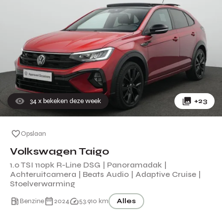
34
x bekeken deze week
+23
Opslaan
Volkswagen Taigo
1.0 TSI 110pk R-Line DSG | Panoramadak |
Achteruitcamera | Beats Audio | Adaptive Cruise |
Stoelverwarming
Benzine
2024
53.910 km
Alles