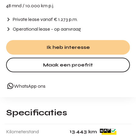
48 mnd / 10.000 km p.j.
Private lease vanaf € 1.273 p.m.
Operational lease
- op aanvraag
Ik heb interesse
Maak een proefrit
WhatsApp ons
Specificaties
1
3
.
4
4
3
Kilometerstand
km