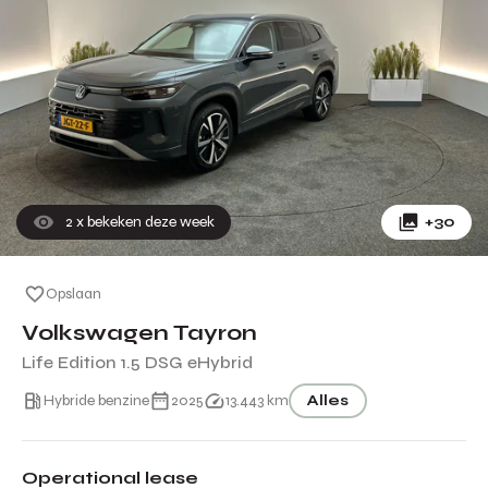
2
x bekeken deze week
+30
Opslaan
Volkswagen Tayron
Life Edition 1.5 DSG eHybrid
Hybride benzine
2025
13.443 km
Alles
Operational lease