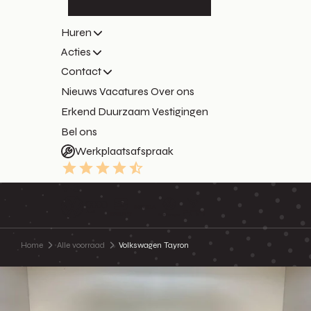
Huren
Acties
Contact
Nieuws
Vacatures
Over ons
Erkend Duurzaam
Vestigingen
Bel ons
Werkplaatsafspraak
9.3
Home
Alle voorraad
Volkswagen Tayron