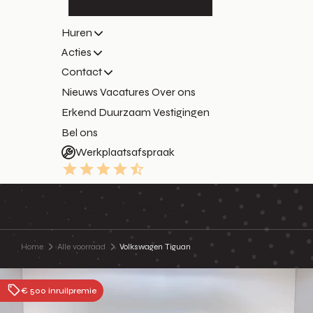
Huren
Acties
Contact
Nieuws
Vacatures
Over ons
Erkend Duurzaam
Vestigingen
Bel ons
Werkplaatsafspraak
9.3
Home
Alle voorraad
Volkswagen Tiguan
€ 500 inruilpremie