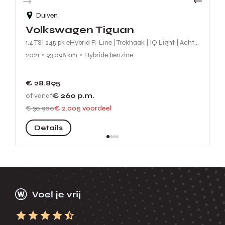
Duiven
Volkswagen Tiguan
1.4 TSI 245 pk eHybrid R-Line | Trekhaak | IQ Light | Achteruitrijcamera | Stuur-/stoelverwarming
2021
93.098 km
Hybride benzine
€ 28.895
of vanaf
€ 260
p.m.
€ 30.900
€ 2.005 voordeel
Details