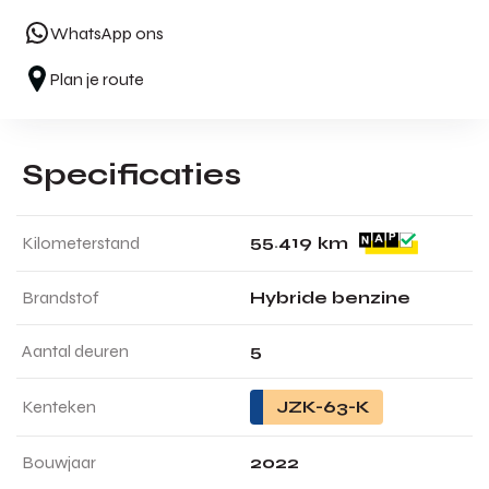
WhatsApp ons
Plan je route
Specificaties
5
5
.
4
1
9
Kilometerstand
km
Brandstof
Hybride benzine
Aantal deuren
5
Kenteken
JZK-63-K
Bouwjaar
2022