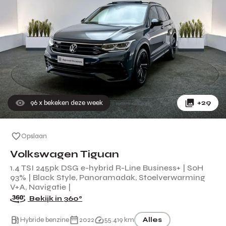
96
x bekeken deze week
+29
Opslaan
Volkswagen Tiguan
1.4 TSI 245pk DSG e-hybrid R-Line Business+ | SoH
93% | Black Style, Panoramadak, Stoelverwarming
V+A, Navigatie |
Bekijk in 360°
Hybride benzine
2022
55.419 km
Alles