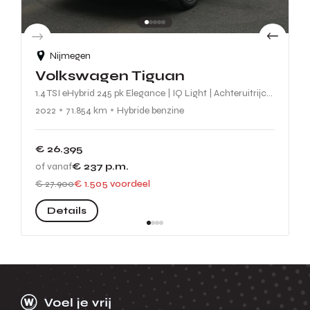
Nijmegen
Volkswagen Tiguan
1.4 TSI eHybrid 245 pk Elegance | IQ Light | Achteruitrijcamera | Adaptive Cruise | Elektrische achterklep | Side Assist
2022
71.854 km
Hybride benzine
€ 26.395
of vanaf
€ 237
p.m.
€ 27.900
€ 1.505 voordeel
Details