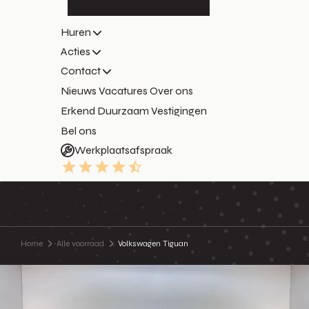
Huren
Acties
Contact
Nieuws
Vacatures
Over ons
Erkend Duurzaam
Vestigingen
Bel ons
Werkplaatsafspraak
9.3
Home
Alle voorraad
Volkswagen Tiguan