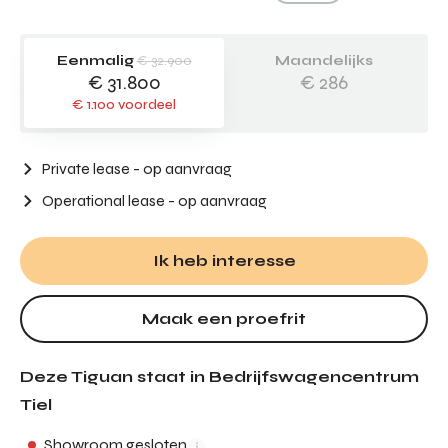
Eenmalig
€ 32.900
Maandelijks
€ 31.800
€ 286
€ 1.100 voordeel
Private lease - op aanvraag
Operational lease
- op aanvraag
Ik heb interesse
Maak een proefrit
Deze Tiguan staat in Bedrijfswagencentrum
Tiel
Showroom gesloten