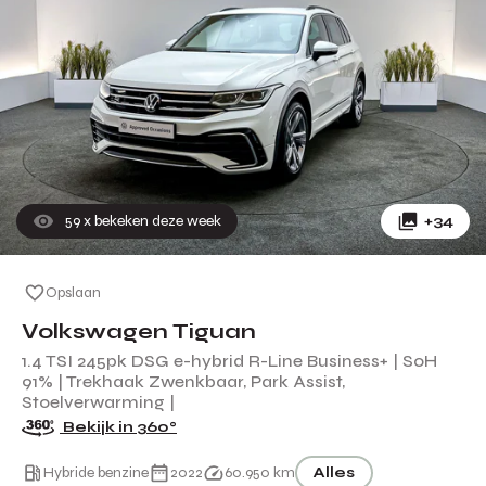
59
x bekeken deze week
+34
Opslaan
Volkswagen Tiguan
1.4 TSI 245pk DSG e-hybrid R-Line Business+ | SoH
91% | Trekhaak Zwenkbaar, Park Assist,
Stoelverwarming |
Bekijk in 360°
Hybride benzine
2022
60.950 km
Alles