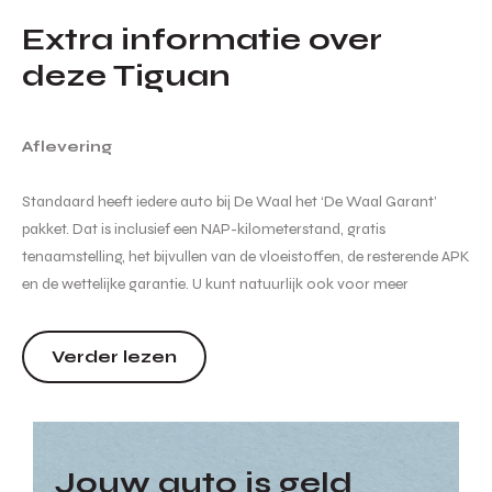
Extra informatie over
deze Tiguan
Aflevering
Standaard heeft iedere auto bij De Waal het ‘De Waal Garant’
pakket. Dat is inclusief een NAP-kilometerstand, gratis
tenaamstelling, het bijvullen van de vloeistoffen, de resterende APK
en de wettelijke garantie. U kunt natuurlijk ook voor meer
garanties en zekerheden kiezen. Wij informeren u graag naar de
verschillende afleverpakketten en de bijbehorende meerprijs
Verder lezen
hiervan.
Aanvullende informatie
Jouw auto is geld
Hoewel de informatie op ...