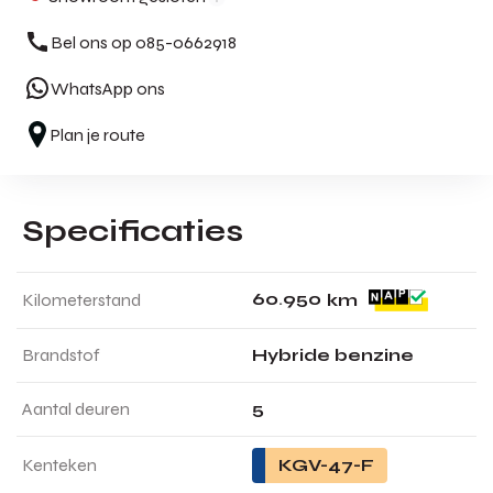
Bel ons op 085-0662918
WhatsApp ons
Plan je route
Specificaties
6
0
.
9
5
0
Kilometerstand
km
Brandstof
Hybride benzine
Aantal deuren
5
Kenteken
KGV-47-F