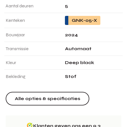
Aantal deuren
5
Kenteken
GNK-05-X
Bouwjaar
2024
Transmissie
Automaat
Kleur
Deep black
Bekleding
Stof
Alle opties & specificaties
Klanten geven ons een 9.3