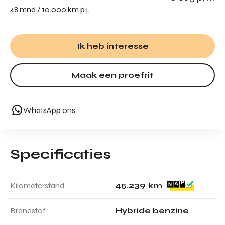
48 mnd / 10.000 km p.j.
Ik heb interesse
Maak een proefrit
WhatsApp ons
Specificaties
4
5
.
2
3
9
Kilometerstand
km
Brandstof
Hybride benzine