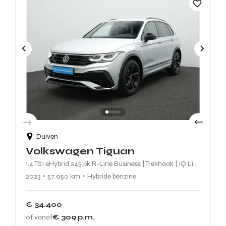
Duiven
Volkswagen Tiguan
1.4 TSI eHybrid 245 pk R-Line Business | Trekhaak | IQ Light | Stuur-/stoelverwarming | Achteruitrijcamera
2023
57.050 km
Hybride benzine
€ 34.400
of vanaf
€ 309
p.m.