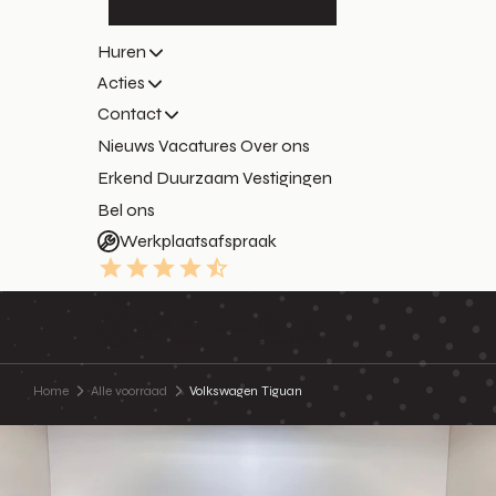
Huren
Acties
Contact
Nieuws
Vacatures
Over ons
Erkend Duurzaam
Vestigingen
Bel ons
Werkplaatsafspraak
9.3
Home
Alle voorraad
Volkswagen Tiguan