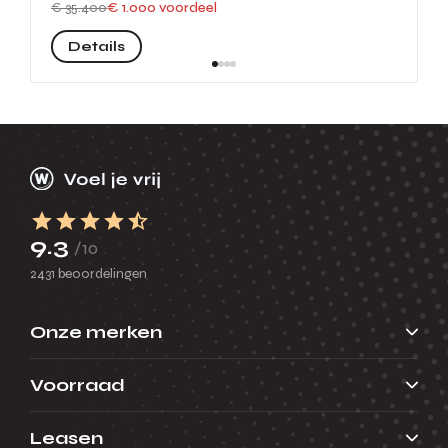
€ 35.400
€ 1.000 voordeel
Details
9.3
/10
2431 beoordelingen
Onze merken
Voorraad
Leasen