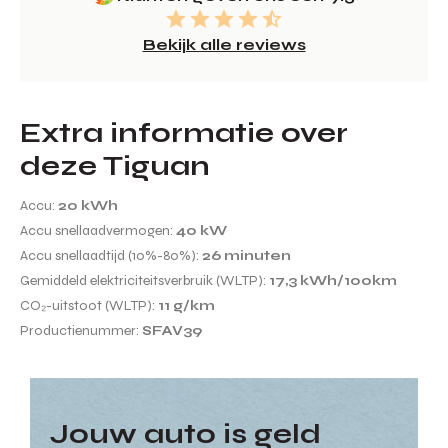
Bekijk alle reviews
Extra informatie over
deze Tiguan
Accu:
20 kWh
Accu snellaadvermogen:
40 kW
Accu snellaadtijd (10%-80%):
26 minuten
Gemiddeld elektriciteitsverbruik (WLTP):
17,3 kWh/100km
CO₂-uitstoot (WLTP):
11 g/km
Productienummer:
SFAV39
Jouw auto is geld