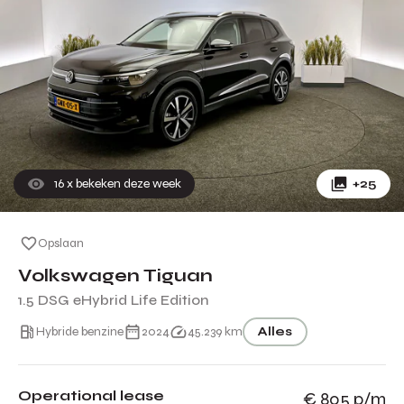
16
x bekeken deze week
+25
Opslaan
Volkswagen Tiguan
1.5 DSG eHybrid Life Edition
Hybride benzine
2024
45.239 km
Alles
Operational lease
€ 805 p/m