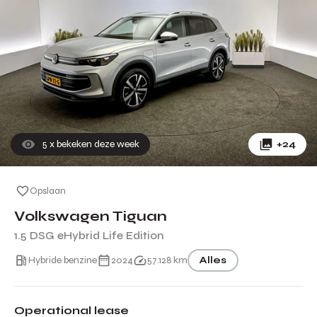
5
x bekeken deze week
+24
Opslaan
Volkswagen Tiguan
1.5 DSG eHybrid Life Edition
Hybride benzine
2024
57.128 km
Alles
Operational lease