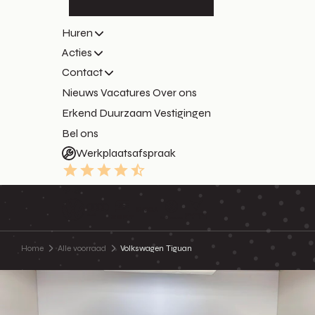
Huren
Acties
Contact
Nieuws
Vacatures
Over ons
Erkend Duurzaam
Vestigingen
Bel ons
Werkplaatsafspraak
9.3
Home
Alle voorraad
Volkswagen Tiguan