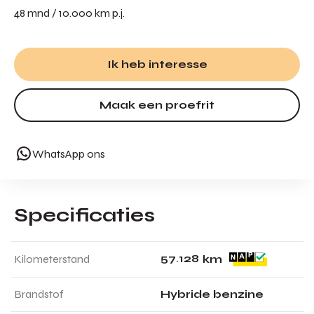
48 mnd / 10.000 km p.j.
Ik heb interesse
Maak een proefrit
WhatsApp ons
Specificaties
5
7
.
1
2
8
Kilometerstand
km
Brandstof
Hybride benzine