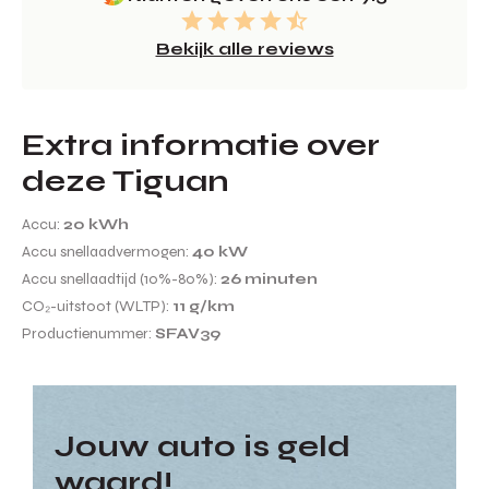
Bekijk alle reviews
Extra informatie over
deze Tiguan
Accu:
20 kWh
Accu snellaadvermogen:
40 kW
Accu snellaadtijd (10%-80%):
26 minuten
CO₂-uitstoot (WLTP):
11 g/km
Productienummer:
SFAV39
Jouw auto is geld
waard!