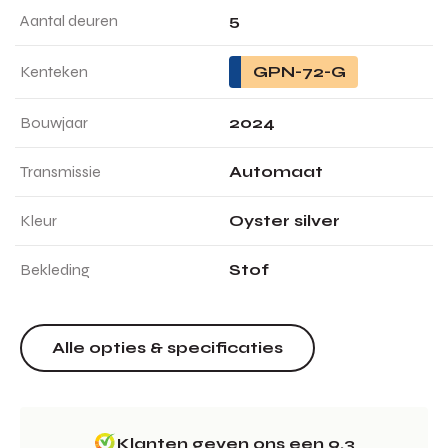
Aantal deuren
5
Kenteken
GPN-72-G
Bouwjaar
2024
Transmissie
Automaat
Kleur
Oyster silver
Bekleding
Stof
Alle opties & specificaties
Klanten geven ons een 9.3