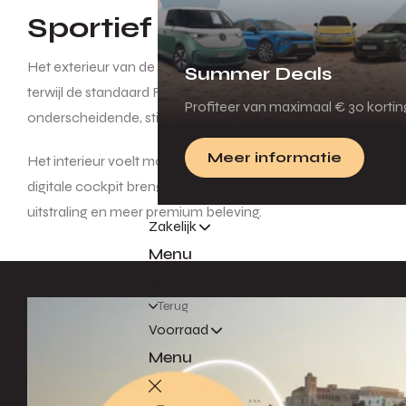
Sportief design en verni
Het exterieur van de SEAT Ibiza oogt sportief dankzij de str
Summer Deals
terwijl de standaard Full LED-koplampen zorgen voor een kr
Profiteer van maximaal € 30 korti
onderscheidende, stijlvolle finishing touch.
Meer informatie
Het interieur voelt moderner en luxer aan door de toegep
digitale cockpit brengen technologie dichter bij de bestuurd
uitstraling en meer premium beleving.
Zakelijk
Menu
Terug
Voorraad
Menu