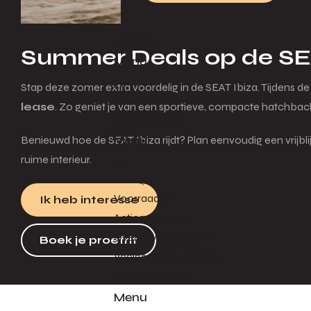
Leasen
Summer Deals op de SE
Menu
Stap deze zomer extra voordelig in de SEAT Ibiza. Tijdens de 
Terug
lease
. Zo geniet je van een sportieve, compacte hatchb
Private lease
Menu
Benieuwd hoe de SEAT Ibiza rijdt? Plan eenvoudig een vrijbl
ruime interieur.
Terug
Voorraad
Ik heb interesse
Actieaanbod
Over private lease
Boek je proefrit
Veelgestelde vragen
Zakelijk lease
Menu