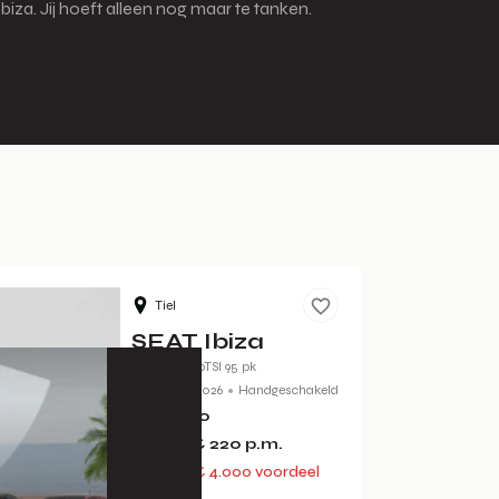
iza. Jij hoeft alleen nog maar te tanken.
Tiel
SEAT Ibiza
Style 1.0 EcoTSI 95 pk
Benzine
2026
Handgeschakeld
€ 24.490
of vanaf
€ 220
p.m.
€ 28.490
€ 4.000 voordeel