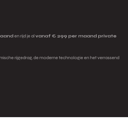
maand
en rijd je al
vanaf € 299 per maand private
namische rijgedrag, de moderne technologie en het verrassend