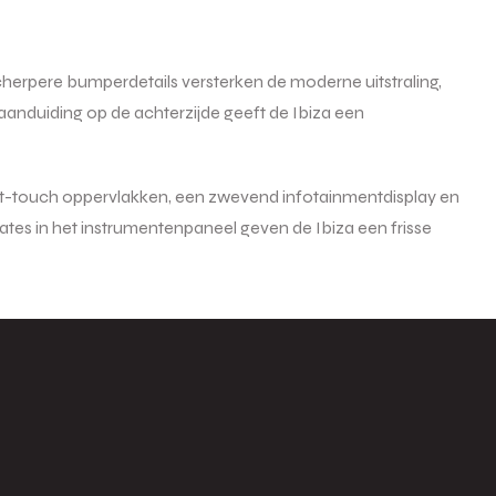
 scherpere bumperdetails versterken de moderne uitstraling,
anduiding op de achterzijde geeft de Ibiza een
ft-touch oppervlakken, een zwevend infotainmentdisplay en
dates in het instrumentenpaneel geven de Ibiza een frisse