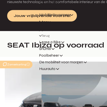
Fleetsales
nieuwste technologie en het comfortabele interieur van de Ib
Shortlease
Mobiliteitsvormen
Jouw vrijblijvende voorstel
Menu
Terug
Lease a Bike
SEAT Ibiza op voorraad
Shuttel
Poolbeheer
De mobiliteit voor morgen
Zomerkorting
Huurauto