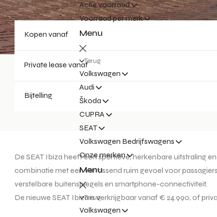
Actie voorraad
Voorraad per merk
Menu
Kopen vanaf
Terug
Private lease vanaf
Volkswagen
Audi
Bijtelling
Škoda
CUPRA
SEAT
Volkswagen Bedrijfswagens
Onze merken
De SEAT Ibiza heeft een sportieve, herkenbare uitstraling e
Menu
combinatie met een verrassend ruim gevoel voor passagiers. Sta
verstelbare buitenspiegels en smartphone-connectiviteit.
De nieuwe SEAT Ibiza is verkrijgbaar vanaf € 24.990, of pri
Terug
Volkswagen