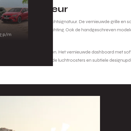
euwd interieur
akke lijnen en herkenbare lichtsignatuur. De vernieuwde grille en
achtige en efficiënte verlichting. Ook de handgeschreven modela
ng p/m
aste hoogwaardige materialen. Het vernieuwde dashboard met so
er. Accentverlichting rond de luchtroosters en subtiele designup