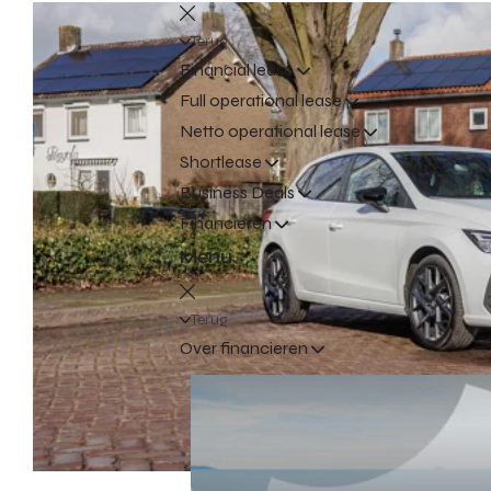
Terug
Financial lease
Full operational lease
Netto operational lease
Shortlease
Business Deals
Financieren
Menu
Terug
Over financieren