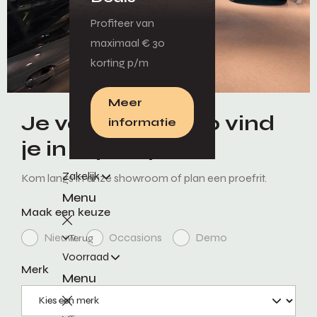
Profiteer van
maximaal € 30
korting p/m
Meer
Je volgende auto vind
informatie
je in Nijmegen!
Zakelijk
Kom langs in onze showroom of plan een proefrit.
Menu
Maak een keuze
Nieuw
Occasions
Demo
Terug
Voorraad
Merk
Menu