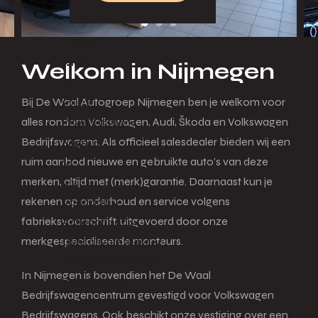
Leasen
Menu
Welkom in Nijmegen
Bij De Waal Autogroep Nijmegen ben je welkom voor
Terug
Private lease
alles rondom Volkswagen, Audi, Škoda en Volkswagen
Bedrijfswagens. Als officieel salesdealer bieden wij een
Menu
ruim aanbod nieuwe en gebruikte auto’s van deze
merken, altijd met (merk)garantie. Daarnaast kun je
Terug
rekenen op onderhoud en service volgens
Voorraad
fabrieksvoorschrift, uitgevoerd door onze
Actieaanbod
merkgespecialiseerde monteurs.
Over private lease
Veelgestelde vragen
In Nijmegen is bovendien het De Waal
Zakelijk lease
Bedrijfswagencentrum gevestigd voor Volkswagen
Menu
Bedrijfswagens. Ook beschikt onze vestiging over een