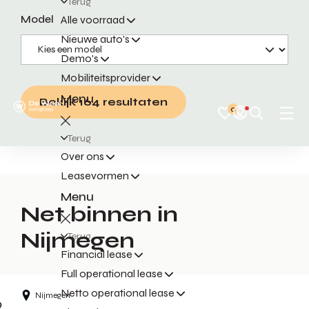
Terug
Model
Alle voorraad
Nieuwe auto's
Demo's
Mobiliteitsprovider
Menu
Bekijk 164 resultaten
0
Terug
Over ons
Leasevormen
Menu
Net binnen in
Nijmegen
Terug
Financial lease
Full operational lease
Netto operational lease
Nijmegen