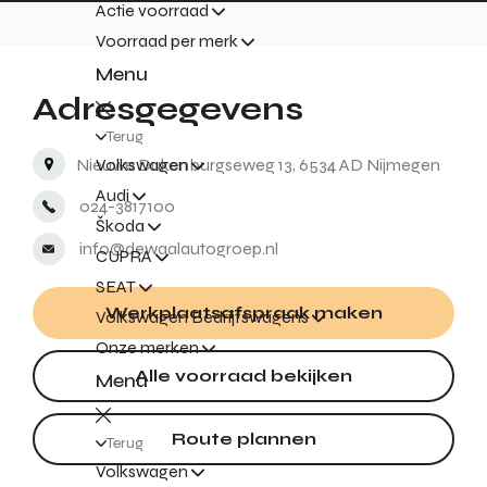
Actie voorraad
Voorraad per merk
Menu
Adresgegevens
Terug
Nieuwe Dukenburgseweg 13, 6534 AD Nijmegen
Volkswagen
Audi
024-3817100
Škoda
info@dewaalautogroep.nl
CUPRA
SEAT
Werkplaatsafspraak maken
Volkswagen Bedrijfswagens
Onze merken
Alle voorraad bekijken
Menu
Route plannen
Terug
Volkswagen