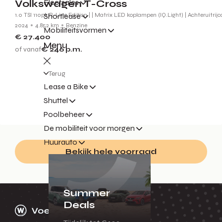
Volkswagen T-Cross
Fleetsales
1.0 TSI 110pk R-Line Edition | | Matrix LED koplampen (IQ.Light) | Achteruitrij
Shortlease
2024
4.852 km
Benzine
Mobiliteitsvormen
€ 27.400
Menu
of vanaf
€ 246
p.m.
Terug
Lease a Bike
Shuttel
Poolbeheer
De mobiliteit voor morgen
Huurauto
Bekijk hele voorraad
Summer
Deals