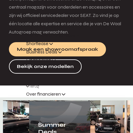
centraal magazijn voor onderdelen en accessoires en
Terug
zijn wij officieel servicedealer voor SEAT. Zo vind je op
Financial lease
één locatie alle expertise en service die je van De Waal
Full operational lease
Autogroep mag verwachten.
Netto operational lease
Shortlease
Maak een showroomafspraak
Business Deals
Financieren
Bekijk onze modellen
Menu
Terug
Over financieren
Summer
Deals