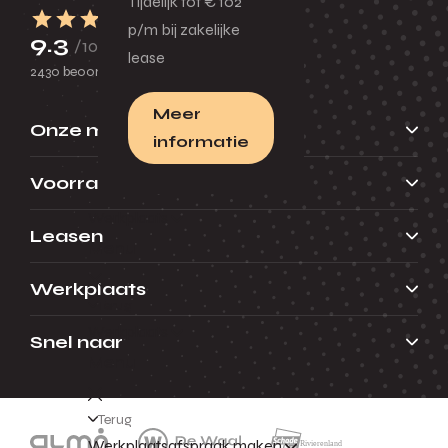
Tijdelijk tot € 102
p/m bij zakelijke
9.3
/10
lease
2430 beoordelingen
Meer
Onze merken
informatie
Voorraad
Werkplaats
Leasen
Menu
Werkplaats
Terug
Werkplaats
Snel naar
Menu
Terug
Werkplaatsafspraak maken