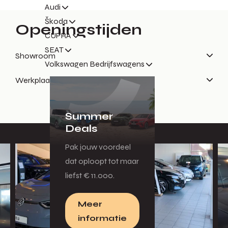
Audi
Škoda
Openingstijden
CUPRA
SEAT
Showroom
Volkswagen Bedrijfswagens
Werkplaatsreceptie
Summer
Deals
Pak jouw voordeel
dat oploopt tot maar
liefst € 11.000.
Meer
informatie