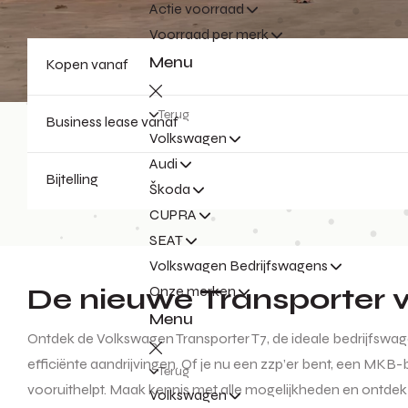
Actie voorraad
Voorraad per merk
Menu
Kopen vanaf
Terug
Business lease vanaf
Volkswagen
Audi
Bijtelling
Škoda
CUPRA
SEAT
Volkswagen Bedrijfswagens
De nieuwe Transporter 
Onze merken
Menu
Ontdek de Volkswagen Transporter T7, de ideale bedrijfsw
efficiënte aandrijvingen. Of je nu een zzp’er bent, een MKB-
Terug
vooruithelpt. Maak kennis met alle mogelijkheden en ontdek 
Volkswagen