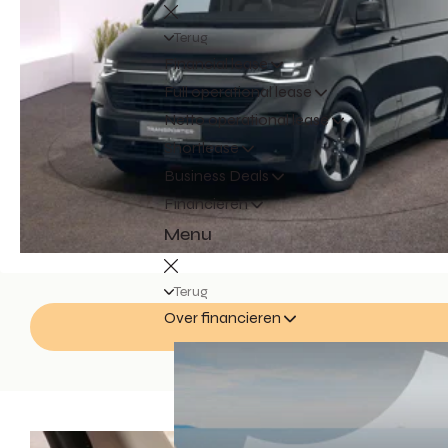
Terug
Financial lease
Full operational lease
Netto operational lease
Shortlease
Business Deals
Financieren
Menu
Terug
Over financieren