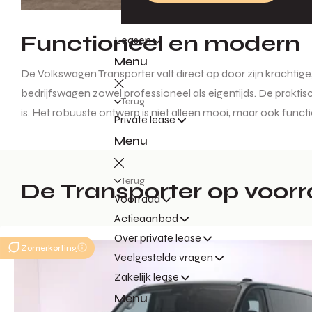
Functioneel en modern
Leasen
Menu
De Volkswagen Transporter valt direct op door zijn krachtig
bedrijfswagen zowel professioneel als eigentijds. De prakt
Terug
is. Het robuuste ontwerp is niet alleen mooi, maar ook func
Private lease
Menu
Terug
De Transporter op voor
Voorraad
Actieaanbod
Over private lease
Zomerkorting
Veelgestelde vragen
Zakelijk lease
Menu