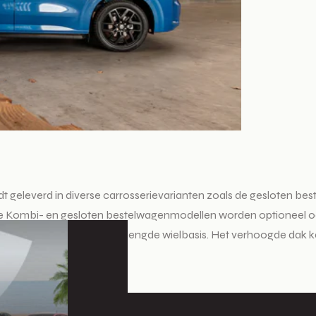
rdt geleverd in diverse carrosserievarianten zoals de gesloten b
 De Kombi- en gesloten bestelwagenmodellen worden optioneel o
ok leverbaar met een verlengde wielbasis. Het verhoogde dak