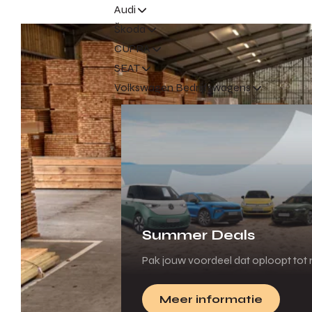
Audi
Škoda
CUPRA
SEAT
Volkswagen Bedrijfswagens
Summer Deals
Pak jouw voordeel dat oploopt tot m
Meer informatie