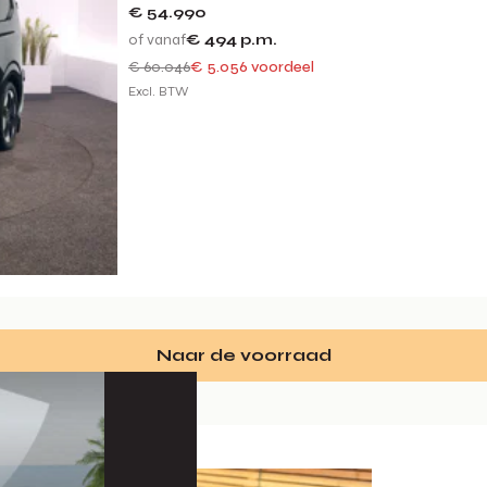
€ 54.990
of vanaf
€ 494
p.m.
€ 60.046
€ 5.056 voordeel
Excl. BTW
Naar de voorraad