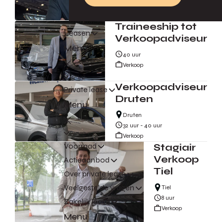
Traineeship tot
Leasen
Verkoopadviseur
Menu
40 uur
Verkoop
Terug
Verkoopadviseur
Private lease
Druten
Menu
Druten
32 uur - 40 uur
Terug
Verkoop
Voorraad
Stagiair
Verkoop
Actieaanbod
Tiel
Over private lease
Veelgestelde vragen
Tiel
8 uur
Zakelijk lease
Verkoop
Menu