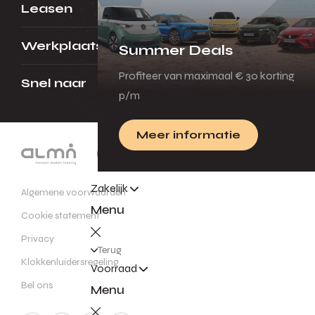
Leasen
Werkplaats
Summer Deals
Profiteer van maximaal € 30 korting
Snel naar
p/m
Meer informatie
Zakelijk
Algemene voorwaarden
Menu
Cookie statement
Privacy
Terug
Klokkenluidersregeling
Voorraad
Bel ons
Menu