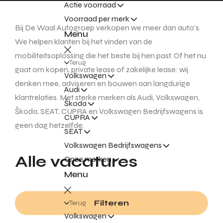
Actie voorraad
Voorraad per merk
Bij De Waal Autogroep verkopen we meer dan auto's.
Menu
We helpen klanten bij het vinden van de
mobiliteitsoplossing die het beste bij hen past. Of het nu
Terug
gaat om kopen, private lease of zakelijke lease: wij
Volkswagen
denken mee, adviseren en bouwen aan langdurige
Audi
klantrelaties. Met sterke merken als Audi, Volkswagen,
Škoda
Škoda, SEAT, CUPRA en Volkswagen Bedrijfswagens is
CUPRA
geen dag hetzelfde.
SEAT
Volkswagen Bedrijfswagens
Alle vacatures
Onze merken
Menu
Filteren
Terug
Volkswagen