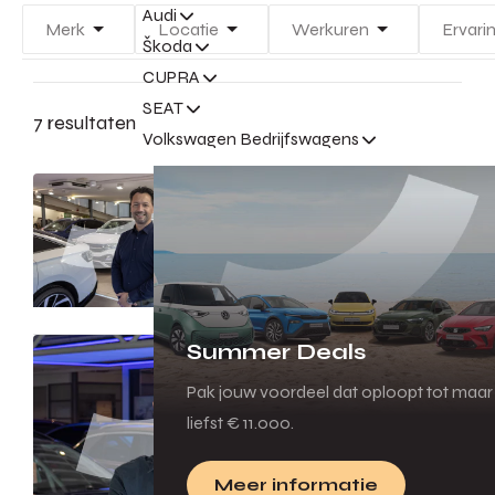
Audi
Merk
Locatie
Werkuren
Ervari
Škoda
CUPRA
SEAT
7 resultaten
Volkswagen Bedrijfswagens
(Senior)
Verkoopadviseur
Nijmegen
Nijmegen
40 uur
Verkoop
Product
Summer Deals
Genius
Pak jouw voordeel dat oploopt tot maar
32 uur - 40
liefst € 11.000.
uur
Verkoop
Meer informatie