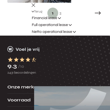
Terug
1
2
Financial lease
Full operational lease
Netto operational lease
Shortlease
Business Deals
Financieren
Menu
9.3
/10
2431 beoordelingen
Terug
Over financieren
Onze merken
Voorraad