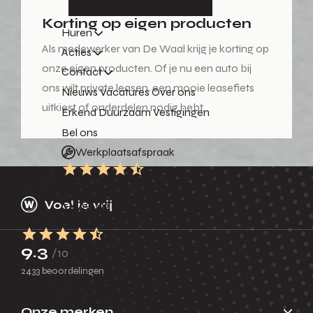
Korting op eigen producten
Huren
Als medewerker van De Waal krijg je korting op
Acties
onze eigen producten. Of je nu een auto bij
Contact
ons wilt private leasen, een mooie leasefiets
Nieuws
Vacatures
Over ons
uitkiest of onderdelen nodig hebt.
Erkend Duurzaam
Vestigingen
Bel ons
Werkplaatsafspraak
9.3
9.3
/10
2433 beoordelingen
Onze merken