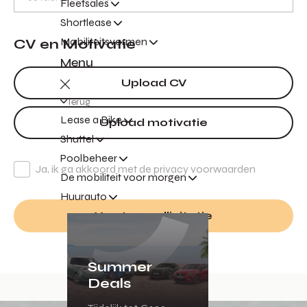
Fleetsales
Shortlease
Mobiliteitsvormen
CV en Motivatie
Menu
Upload CV
Terug
Lease a Bike
Upload motivatie
Shuttel
Poolbeheer
Ja, ik ga akkoord met de privacy voorwaarden
De mobiliteit voor morgen
Huurauto
Verstuur sollicitatie
Summer
Deals