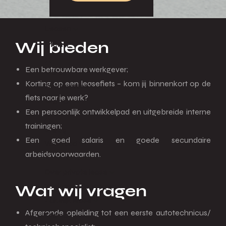
Leasen
Wij bieden
Menu
Een betrouwbare werkgever;
Terug
Korting op een leasefiets – kom jij binnenkort op de
Private lease
fiets naar je werk?
Menu
Een persoonlijk ontwikkelpad en uitgebreide interne
trainingen;
Terug
Een goed salaris en goede secundaire
Voorraad
arbeidsvoorwaarden.
Actieaanbod
Over private lease
Veelgestelde vragen
Wat wij vragen
Zakelijk lease
Afgeronde opleiding tot een eerste autotechnicus/
Menu