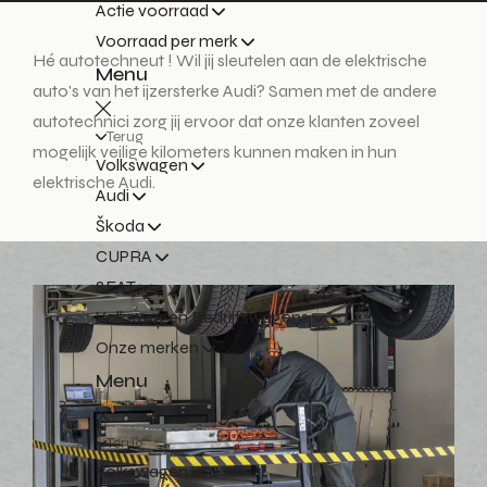
Actie voorraad
Voorraad per merk
Hé autotechneut ! Wil jij sleutelen aan de elektrische
Menu
auto's van het ijzersterke Audi? Samen met de andere
autotechnici zorg jij ervoor dat onze klanten zoveel
Terug
mogelijk veilige kilometers kunnen maken in hun
Volkswagen
elektrische Audi.
Audi
Škoda
CUPRA
SEAT
Volkswagen Bedrijfswagens
Onze merken
Menu
Terug
Volkswagen