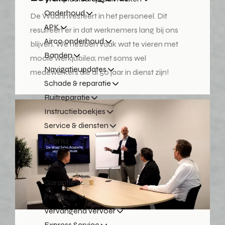
Onderhoud
De Waal investeert in het personeel. Dit
APK
resulteert er in dat werknemers lang bij ons
Airco onderhoud
blijven. We hebben vaak wat te vieren met
Banden
mooie werkjubilea; met soms wel
Navigatieupdates
medewerkers die al 50 jaar in dienst zijn!
Schade & reparatie
Ruitreparatie
Instructieboekjes
Service & diensten
Menu
Terug
Garantie
Pechhulp
Vervangend vervoer
Express Service