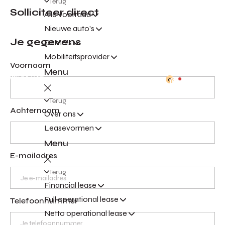
Terug
Solliciteer direct
Alle voorraad
Nieuwe auto's
Je gegevens
Demo's
Mobiliteitsprovider
Voornaam
Menu
0
Terug
Achternaam
Over ons
Leasevormen
Menu
E-mailadres
Terug
Financial lease
Full operational lease
Telefoonnummer
Netto operational lease