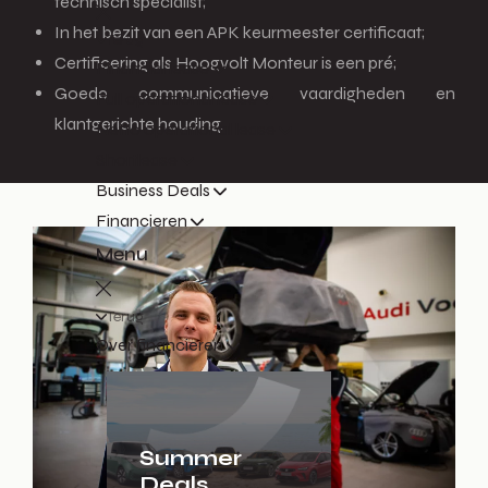
technisch specialist;
In het bezit van een APK keurmeester certificaat;
Terug
Certificering als Hoogvolt Monteur is een pré;
Financial lease
Goede communicatieve vaardigheden en
Full operational lease
klantgerichte houding.
Netto operational lease
Shortlease
Business Deals
Financieren
Menu
Terug
Over financieren
Summer
Deals