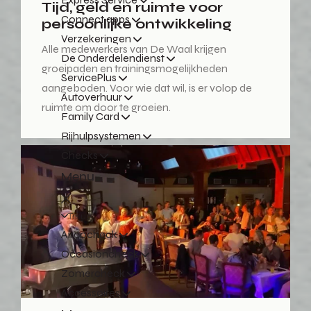
Tijd, geld en ruimte voor
Connect apps
persoonlijke ontwikkeling
Verzekeringen
Alle medewerkers van De Waal krijgen
De Onderdelendienst
groeipaden en trainingsmogelijkheden
ServicePlus
aangeboden. Voor wie dat wil, is er volop de
Autoverhuur
ruimte om door te groeien.
Family Card
Rijhulpsystemen
Checks
Menu
Terug
Aircocheck
Occasioncheck
Zomercheck
Accessoires