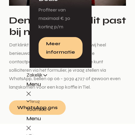
Profiteer van
Denk jij nu: Hé, dit past
maximaal € 30
korting p/m
bij mij!
Meer
Dat klinkt ons goed in de oren. Dan zijn wij heel
informatie
benieuwd naar jou! Jasper de Moree is je
contactpersoon voor deze vacature. Je kunt
solliciteren via het formulier, je vraag stellen via
Zakelijk
WhatsApp, bellen op 06 - 3039 4727 of gewoon even
Menu
langskomen voor een kop koffie in Tiel.
Terug
WhatsApp ons
Voorraad
Menu