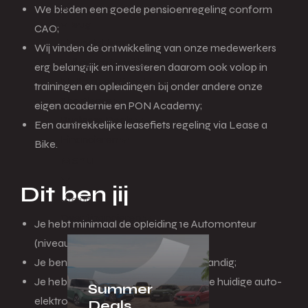
We bieden een goede pensioenregeling conform
Terug
CAO;
Financial lease
Wij vinden de ontwikkeling van onze medewerkers
Full operational lease
erg belangrijk en investeren daarom ook volop in
Netto operational lease
trainingen en opleidingen bij onder andere onze
Shortlease
eigen academie en PON Academy;
Business Deals
Een aantrekkelijke leasefiets regeling via Lease a
Financieren
Bike.
Menu
Dit ben jij
Terug
Over financieren
Je hebt minimaal de opleiding 1e Automonteur
(niveau 3) succesvol afgerond;
Je bent leergierig, proactief en zelfstandig;
Je hebt kennis van en affiniteit met de huidige auto-
Summer
elektronica en software;
Deals