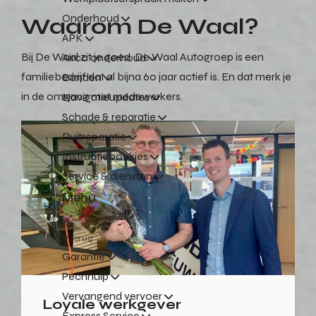
Onderhoud
Waarom De Waal?
APK
Bij De Waal zit je goed. De Waal Autogroep is een
Airco onderhoud
familiebedrijf dat al bijna 60 jaar actief is. En dat merk je
Banden
in de omgang met medewerkers.
Navigatieupdates
Schade & reparatie
Ruitreparatie
Instructieboekjes
Service & diensten
Menu
Terug
Garantie
Pechhulp
Vervangend vervoer
Loyale werkgever
Express Service