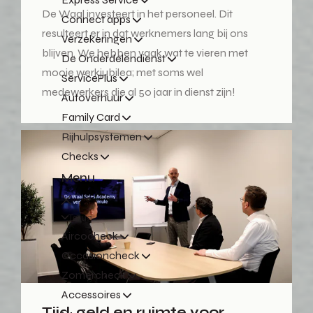
De Waal investeert in het personeel. Dit
Connect apps
resulteert er in dat werknemers lang bij ons
Verzekeringen
blijven. We hebben vaak wat te vieren met
De Onderdelendienst
mooie werkjubilea; met soms wel
ServicePlus
medewerkers die al 50 jaar in dienst zijn!
Autoverhuur
Family Card
Rijhulpsystemen
Checks
Menu
Terug
Aircocheck
Occasioncheck
Zomercheck
Accessoires
Tijd, geld en ruimte voor