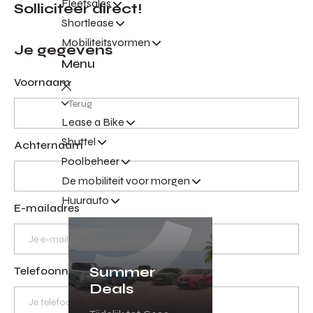
Fleetsales
Solliciteer direct!
Shortlease
Mobiliteitsvormen
Je gegevens
Menu
Voornaam
Terug
Lease a Bike
Shuttel
Achternaam
Poolbeheer
De mobiliteit voor morgen
Huurauto
E-mailadres
Summer
Telefoonnummer
Deals