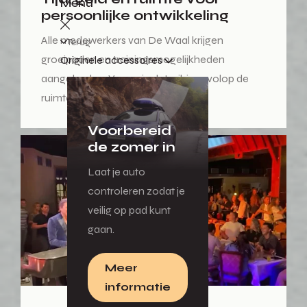
Menu
persoonlijke ontwikkeling
Alle medewerkers van De Waal krijgen
Terug
groeipaden en trainingsmogelijkheden
Originele accessoires
aangeboden. Voor wie dat wil, is er volop de
ruimte om door te groeien.
Voorbereid
de zomer in
Laat je auto
controleren zodat je
veilig op pad kunt
gaan.
Meer
informatie