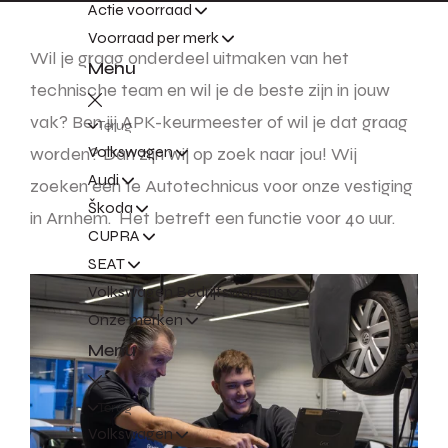
Actie voorraad
Voorraad per merk
Wil je graag onderdeel uitmaken van het
Menu
technische team en wil je de beste zijn in jouw
vak? Ben jij APK-keurmeester of wil je dat graag
Terug
Volkswagen
worden? Dan zijn wij op zoek naar jou! Wij
Audi
zoeken een 1e Autotechnicus voor onze vestiging
Škoda
in Arnhem. Het betreft een functie voor 40 uur.
CUPRA
SEAT
Volkswagen Bedrijfswagens
Onze merken
Menu
Terug
Volkswagen