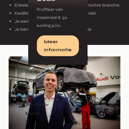
Enkele jaren werkervaring in de automotive branche;
Profiteer van
Kwaliteit staat bij jou hoog in het vaandel;
maximaal € 30
Je werkt graag in een team;
korting p/m
Je bent 40 uur in de week beschikbaar.
Meer
informatie
Zakelijk
Menu
Terug
Voorraad
Menu