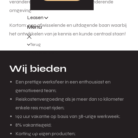
veranderende techniek en de snel veranderende
omgeving.
Leasen
Kortom: een afwisselende en uitdagende baan waarbij
Menu
het ontwikkelen van je kennis en kunde centraal staan!
Terug
Private lease
Menu
Wij bieden
Terug
Een prettige werksfeer in een enthousiast en
Voorraad
gemotiveerd team;
Actieaanbod
Reiskostenvergoeding als je meer dan 10 kilometer
Over private lease
enkele reis moet rijden;
Veelgestelde vragen
192 uur vakantie op basis van 38-urige werkweek;
Zakelijk lease
8% vakantiegeld;
Menu
Korting op eigen producten;