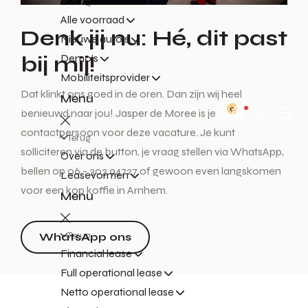
Terug
Alle voorraad
Denk jij nu: Hé, dit past
Nieuwe auto's
bij mij!
Demo's
Mobiliteitsprovider
Dat klinkt ons goed in de oren. Dan zijn wij heel
Menu
0
benieuwd naar jou! Jasper de Moree is je
contactpersoon voor deze vacature. Je kunt
Terug
solliciteren via de button, je vraag stellen via WhatsApp,
Over ons
bellen op 06 - 303 94727 of gewoon even langskomen
Leasevormen
voor een kop koffie in Arnhem.
Menu
Terug
WhatsApp ons
Financial lease
Full operational lease
Netto operational lease