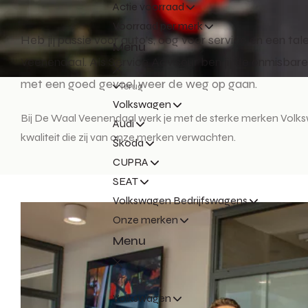
Actie voorraad
Voorraad per merk
Heb jij passie voor auto's, oog voor service en een t
Menu
Veenendaal. Als Service Adviseur ben jij de onmisbar
met een goed gevoel weer de weg op gaan.
Terug
Volkswagen
Bij De Waal Veenendaal werk je met de sterke merken Volksw
Audi
kwaliteit die zij van onze merken verwachten.
Škoda
CUPRA
SEAT
Volkswagen Bedrijfswagens
Onze merken
Menu
Terug
Volkswagen