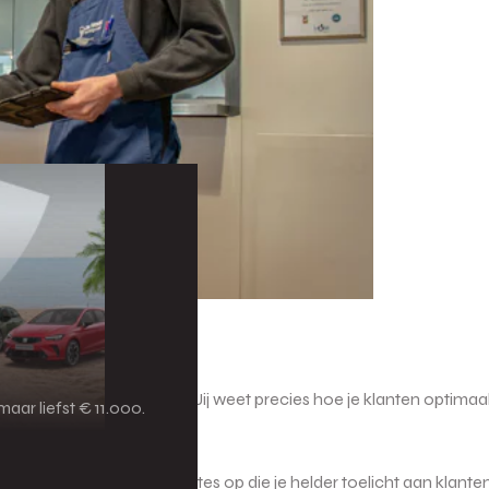
unicatieve vaardigheden. Jij weet precies hoe je klanten optima
aar liefst € 11.000.
 monteurs en stelt offertes op die je helder toelicht aan klante