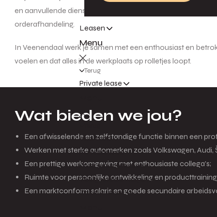
en aanvullende diensten. Je bewaakt de voortgang van de we
orderafhandeling.
Leasen
Menu
In Veenendaal werk je samen met een enthousiast en betrokk
voelen en dat alles in de werkplaats op rolletjes loopt.
Terug
Private lease
Menu
Wat bieden we jou?
Terug
Een afwisselende en zelfstandige functie binnen een pro
Voorraad
Werken met sterke automerken zoals Volkswagen, Audi, 
Actieaanbod
Een prettige werkomgeving met enthousiaste collega's;
Over private lease
Ruimte voor persoonlijke ontwikkeling en producttraining
Veelgestelde vragen
Een marktconform salaris en goede secundaire arbeids
Zakelijk lease
Menu