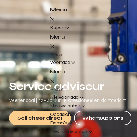
Menu
Kopen
Menu
Terug
Voorraad
Menu
Service adviseur
Terug
Alle voorraad
Veenendaal | 32 - 40 uur | Professioneel en klantgericht
Nieuwe auto's
Occasions
Solliciteer direct
WhatsApp ons
Demo's
Elektrische auto's