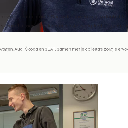
alent voor klantcontact? Dan is dit jouw kans om deel uit
e schakel tussen onze klanten en de werkplaats. Jij zorgt
agen, Audi, Škoda en SEAT. Samen met je collega's zorg je ervo