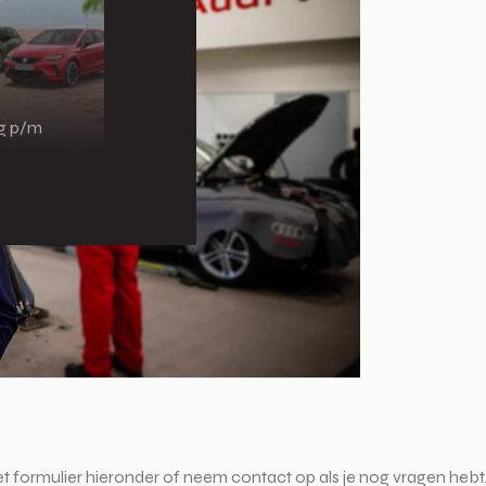
ng p/m
het formulier hieronder of neem contact op als je nog vragen hebt.