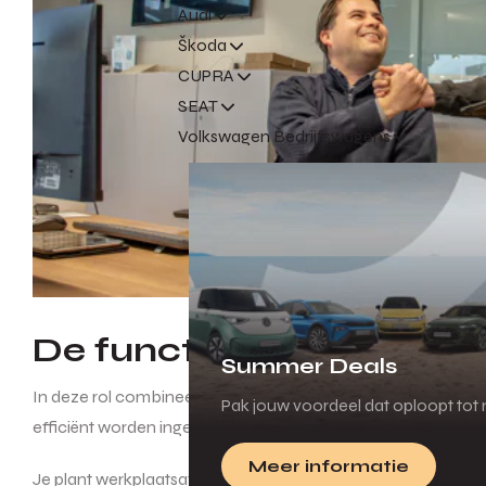
Audi
Škoda
CUPRA
SEAT
Volkswagen Bedrijfswagens
De functie
Summer Deals
In deze rol combineer je technisch inzicht met sterke comm
Pak jouw voordeel dat oploopt tot m
efficiënt worden ingepland en uitgevoerd.
Meer informatie
Je plant werkplaatsafspraken in, stemt werkzaamheden af met