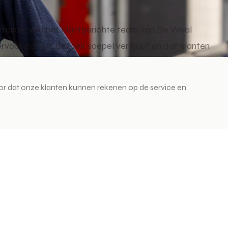
 te maken van het klantgerichte team van De Waal
 ervoor dat elk bezoek soepel verloopt en dat klanten
or dat onze klanten kunnen rekenen op de service en