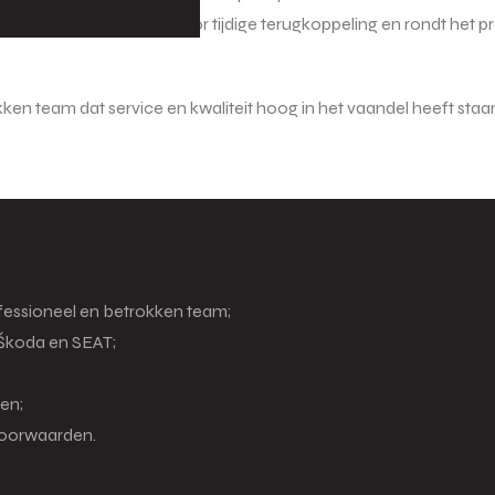
rkzaamheden, zorgt voor tijdige terugkoppeling en rondt het pr
en team dat service en kwaliteit hoog in het vaandel heeft staan
fessioneel en betrokken team;
Škoda en SEAT;
en;
voorwaarden.