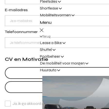
Fleetsales
Shortlease
E-mailadres
Mobiliteitsvormen
Menu
Telefoonnummer
Terug
Lease a Bike
Shuttel
Poolbeheer
CV en Motivatie
De mobiliteit voor morgen
Huurauto
Ja, ik ga akkoord met de privacy voorwaarden