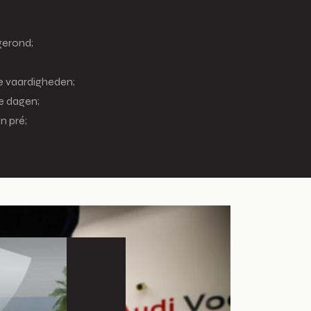
gerond;
e vaardigheden;
e dagen;
n pré;