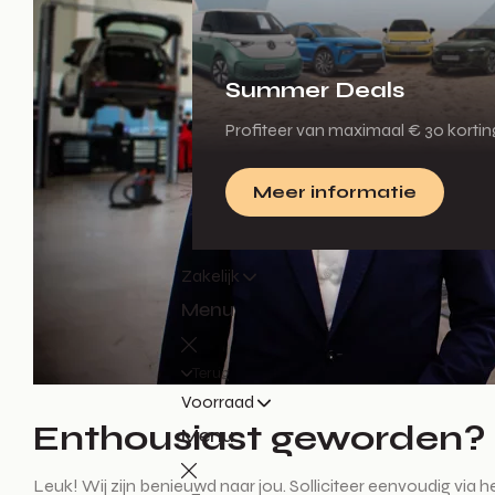
Summer Deals
Profiteer van maximaal € 30 korti
Meer informatie
Zakelijk
Menu
Terug
Voorraad
Enthousiast geworden?
Menu
Leuk! Wij zijn benieuwd naar jou. Solliciteer eenvoudig via 