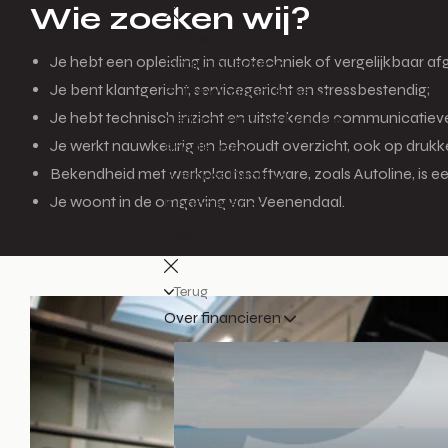
Wie zoeken wij?
Terug
Je hebt een opleiding in autotechniek of vergelijkbaar af
Financial lease
Je bent klantgericht, servicegericht en stressbestendig;
Full operational lease
Je hebt technisch inzicht en uitstekende communicatiev
Netto operational lease
Je werkt nauwkeurig en behoudt overzicht, ook op drukk
Shortlease
Bekendheid met werkplaatssoftware, zoals Autoline, is ee
Business Deals
Je woont in de omgeving van Veenendaal.
Financieren
Menu
Terug
Over financieren