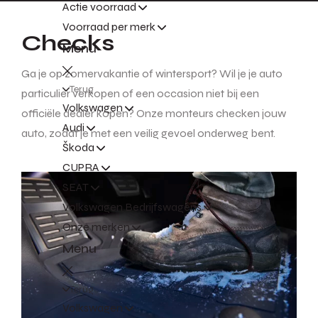
Actie voorraad
Voorraad per merk
Checks
Menu
Ga je op zomervakantie of wintersport? Wil je je auto
Terug
particulier verkopen of een occasion niet bij een
Volkswagen
officiële dealer kopen? Onze monteurs checken jouw
Audi
auto, zodat je met een veilig gevoel onderweg bent.
Škoda
CUPRA
SEAT
Volkswagen Bedrijfswagens
Onze merken
Menu
Terug
Volkswagen