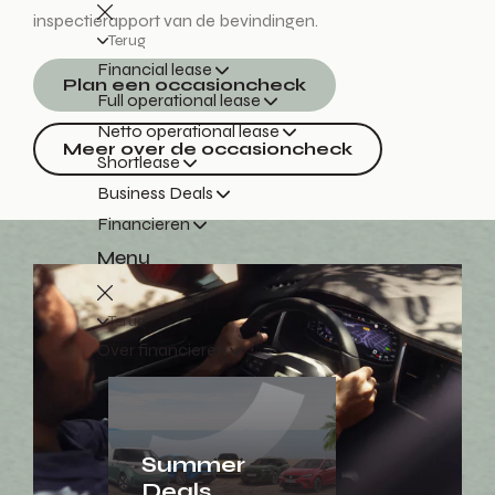
inspectierapport van de bevindingen.
Terug
Financial lease
Plan een occasioncheck
Full operational lease
Netto operational lease
Meer over de occasioncheck
Shortlease
Business Deals
Financieren
Menu
Terug
Over financieren
Summer
Deals