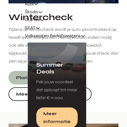
Audi
Škoda
Wintercheck
CUPRA
SEAT
Tijdens de wintercheck wordt je auto gecontroleerd op
Volkswagen Bedrijfswagens
twaalf essentiële punten. Hierbij worden indien nodig
ook alle vloeistoffen, zoals olie en koelvloeistof,
bijgevuld. Maak snel een afspraak voor jouw check, dan
zien wij je snel bij een van onze vestigingen.
Summer
Deals
Plan een zomercheck
Pak jouw voordeel
dat oploopt tot maar
Meer over de zomercheck
liefst € 11.000.
Meer
informatie