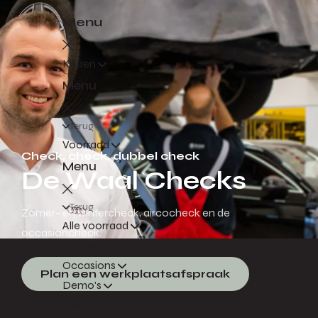
Menu
Kopen
Menu
Terug
Voorraad
Check, check, dubbel check
Menu
De Waal Checks
Terug
Zomer- en wintercheck, aircocheck en de
Alle voorraad
occasioncheck.
Nieuwe auto's
Occasions
Plan een werkplaatsafspraak
Demo's
Elektrische auto's