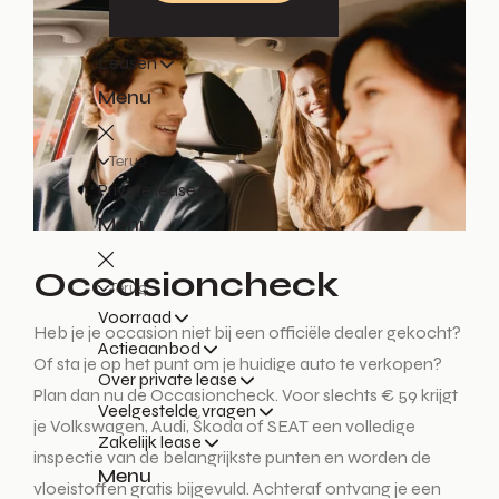
Leasen
Menu
Terug
Private lease
Menu
Occasioncheck
Terug
Voorraad
Heb je je occasion niet bij een officiële dealer gekocht?
Actieaanbod
Of sta je op het punt om je huidige auto te verkopen?
Over private lease
Plan dan nu de Occasioncheck. Voor slechts € 59 krijgt
Veelgestelde vragen
je Volkswagen, Audi, Škoda of SEAT een volledige
Zakelijk lease
inspectie van de belangrijkste punten en worden de
Menu
vloeistoffen gratis bijgevuld. Achteraf ontvang je een