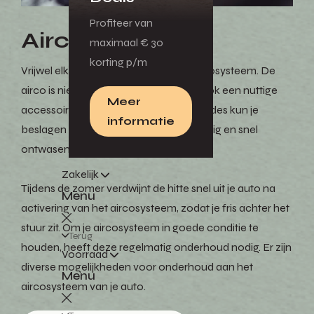
Profiteer van
Aircocheck
maximaal € 30
korting p/m
Vrijwel elke nieuwe auto heeft een aircosysteem. De
airco is niet alleen een prettige, maar ook een nuttige
Meer
accessoire. In koude en vochtige periodes kun je
informatie
beslagen ruiten met een airco eenvoudig en snel
ontwasemen.
Zakelijk
Tijdens de zomer verdwijnt de hitte snel uit je auto na
Menu
activering van het aircosysteem, zodat je fris achter het
stuur zit. Om je aircosysteem in goede conditie te
Terug
houden, heeft deze regelmatig onderhoud nodig. Er zijn
Voorraad
diverse mogelijkheden voor onderhoud aan het
Menu
aircosysteem van je auto.