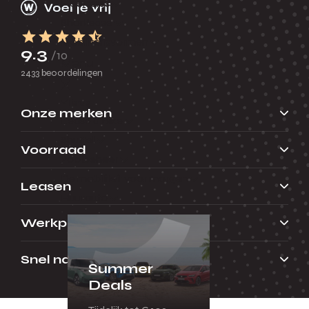
Fleetsales
Shortlease
Mobiliteitsvormen
9.3
/10
Menu
2433 beoordelingen
Terug
Onze merken
Lease a Bike
Shuttel
Voorraad
Poolbeheer
De mobiliteit voor morgen
Leasen
Huurauto
Werkplaats
Snel naar
Summer
Deals