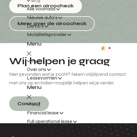
Terug
Plan een aircocheck
Alle voorraad
Nieuwe auto's
Meer over de aircocheck
Demo's
Mobiliteitsprovider
Menu
0
Wij helpen je graag
Terug
Over ons
Niet gevonden wat je zocht? Neem vrijblijvend contact
Leasevormen
met ons op en indien mogelijk helpen wij je verder.
Menu
Contact
Terug
Financial lease
Full operational lease
Netto operational lease